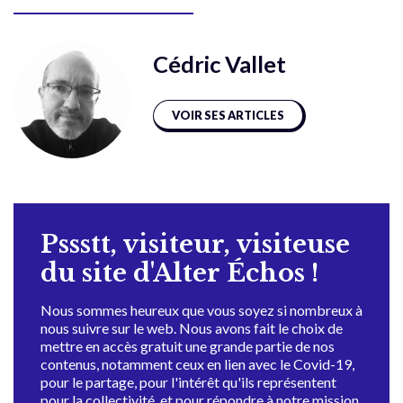
Cédric Vallet
VOIR SES ARTICLES
Pssstt, visiteur, visiteuse
du site d'Alter Échos !
Nous sommes heureux que vous soyez si nombreux à
nous suivre sur le web. Nous avons fait le choix de
mettre en accès gratuit une grande partie de nos
contenus, notamment ceux en lien avec le Covid-19,
pour le partage, pour l'intérêt qu'ils représentent
pour la collectivité, et pour répondre à notre mission