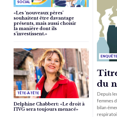
SOCIAL
«Les ‘nouveaux pères’
souhaitent être davantage
présents, mais aussi choisir
la manière dont ils
s’investissent.»
ENQUÊT
Titr
du n
TÊTE-À-TÊTE
Depuis le
femmes d’a
Delphine Chabbert: «Le droit à
bilan émer
l’IVG sera toujours menacé»
respiratoi