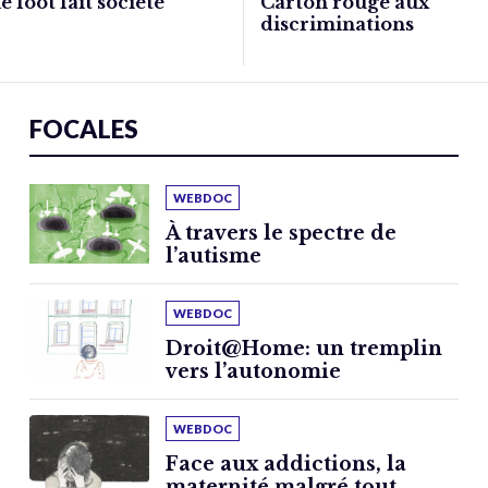
e foot fait société
Carton rouge aux
discriminations
FOCALES
WEBDOC
À travers le spectre de
l’autisme
WEBDOC
Droit@Home: un tremplin
vers l’autonomie
WEBDOC
Face aux addictions, la
maternité malgré tout