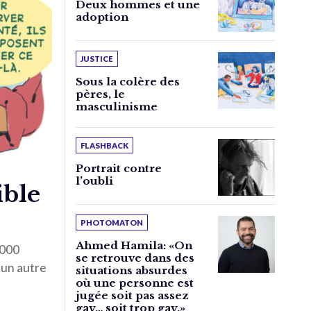
Deux hommes et une
adoption
JUSTICE
Sous la colère des
pères, le
masculinisme
FLASHBACK
Portrait contre
l’oubli
ible
PHOTOMATON
Ahmed Hamila: «On
.000
se retrouve dans des
 un autre
situations absurdes
où une personne est
jugée soit pas assez
gay… soit trop gay.»