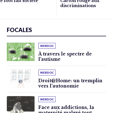
e foot fait société
Carton rouge aux
discriminations
FOCALES
WEBDOC
À travers le spectre de
l’autisme
WEBDOC
Droit@Home: un tremplin
vers l’autonomie
WEBDOC
Face aux addictions, la
maternité malgré tout