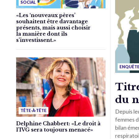
SOCIAL
«Les ‘nouveaux pères’
souhaitent être davantage
présents, mais aussi choisir
la manière dont ils
s’investissent.»
ENQUÊT
Titr
du n
TÊTE-À-TÊTE
Depuis le
femmes d’a
Delphine Chabbert: «Le droit à
bilan émer
l’IVG sera toujours menacé»
respiratoi