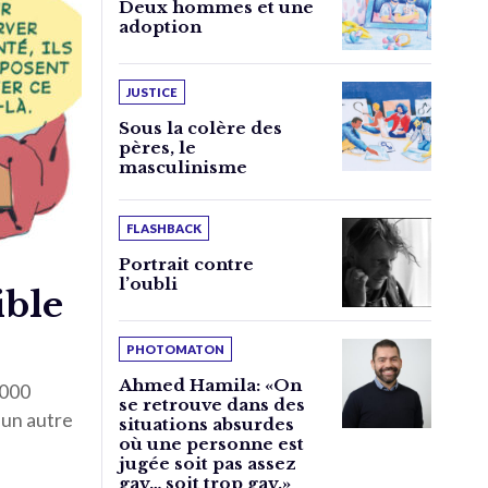
Deux hommes et une
adoption
JUSTICE
Sous la colère des
pères, le
masculinisme
FLASHBACK
Portrait contre
l’oubli
ible
PHOTOMATON
Ahmed Hamila: «On
.000
se retrouve dans des
 un autre
situations absurdes
où une personne est
jugée soit pas assez
gay… soit trop gay.»