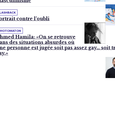
asculinisme
LASHBACK
ortrait contre l’oubli
PHOTOMATON
hmed Hamila: «On se retrouve
ans des situations absurdes où
ne personne est jugée soit pas assez gay… soit t
ay.»