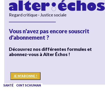
Regard critique · Justice sociale
Vous n'avez pas encore souscrit
d'abonnement ?
Découvrez nos différentes formules et
abonnez-vous à Alter Échos !
JE M'ABONNE !
SOCIAL
TÊTE-À-TÊTE
ENQUÊTE
SOCIAL
SOCIAL
SANTÉ
SOCIAL
ROND-POINT SCHUMAN
SOCIAL
SOCIAL
SANTÉ