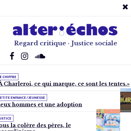
Regard critique · Justice sociale
E CHIFFRE
À Charleroi, ce qui marque, ce sont les tentes.»
ETITE ENFANCE / JEUNESSE
eux hommes et une adoption
USTICE
ous la colère des pères, le