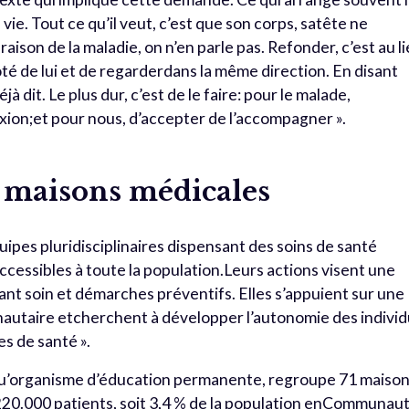
vie. Tout ce qu’il veut, c’est que son corps, satête ne
raison de la maladie, on n’en parle pas. Refonder, c’est au l
ôté de lui et de regarderdans la même direction. En disant
éjà dit. Le plus dur, c’est de le faire: pour le malade,
exion;et pour nous, d’accepter de l’accompagner ».
s maisons médicales
ipes pluridisciplinaires dispensant des soins de santé
accessibles à toute la population.Leurs actions visent une
ant soin et démarches préventifs. Elles s’appuient sur une
utaire etcherchent à développer l’autonomie des indivi
s de santé ».
qu’organisme d’éducation permanente, regroupe 71 maiso
220.000 patients, soit 3,4 % de la population enCommunau