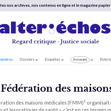
outes nos archives, nos contenus en ligne et le magazine papier
Regard critique · Justice sociale
numéros
Dossiers
Enquêtes
Rubri
a Fédération des maison
1
édération des maisons médicales (FMM)
organisait 
s et lespratiques de santé », c’est en ces termes 