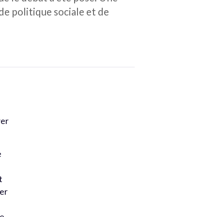
de politique sociale et de
ver
e
t
der
le