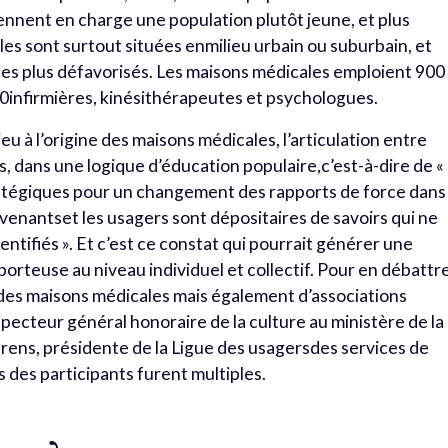
ennent en charge une population plutôt jeune, et plus
les sont surtout situées enmilieu urbain ou suburbain, et
 les plus défavorisés. Les maisons médicales emploient 900
infirmières, kinésithérapeutes et psychologues.
u à l’origine des maisons médicales, l’articulation entre
, dans une logique d’éducation populaire,c’est-à-dire de «
ratégiques pour un changement des rapports de force dans 
ervenantset les usagers sont dépositaires de savoirs qui ne
entifiés ». Et c’est ce constat qui pourrait générer une
orteuse au niveau individuel et collectif. Pour en débattre
 des maisons médicales mais également d’associations
pecteur général honoraire de la culture au ministère de la
ens, présidente de la Ligue des usagersdes services de
s des participants furent multiples.