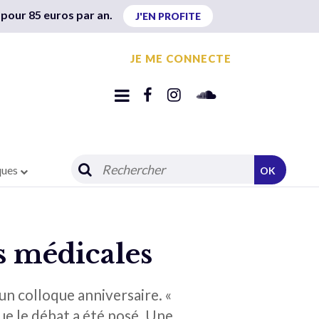
 pour 85 euros par an.
J'EN PROFITE
JE ME CONNECTE
ques
OK
s médicales
un colloque anniversaire. «
que le débat a été posé. Une