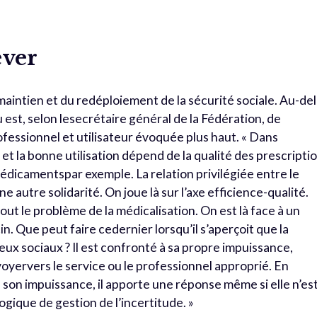
ever
u maintien et du redéploiement de la sécurité sociale. Au-de
est, selon lesecrétaire général de la Fédération, de
essionnel et utilisateur évoquée plus haut. « Dans
 et la bonne utilisation dépend de la qualité des prescripti
dicamentspar exemple. La relation privilégiée entre le
 autre solidarité. On joue là sur l’axe efficience-qualité.
out le problème de la médicalisation. On est là face à un
Que peut faire cedernier lorsqu’il s’aperçoit que la
ux sociaux ? Il est confronté à sa propre impuissance,
oyervers le service ou le professionnel approprié. En
e son impuissance, il apporte une réponse même si elle n’es
gique de gestion de l’incertitude. »