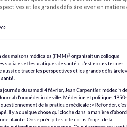
spectives et les grands défis àrelever en matière 
 202
1
ion des maisons médicales (FMM)
organisait un colloque
es sociales et lespratiques de santé », c’est en ces termes
 aussi de tracer les perspectives et les grands défis àrele
 santé.
la journée du samedi 4 février, Jean Carpentier, médecin d
« Journal d’unmédecin de ville. Médecine et politique. 1950-
 questionnement de la pratique médicale : « Refonder, c’es
ompé. Il y a quelque chose qui cloche dans la manière d’abor
une plainte. On se précipite sur le corps,l’objet de la
xte qui implique cette demande. Ce qui arrange souvent 