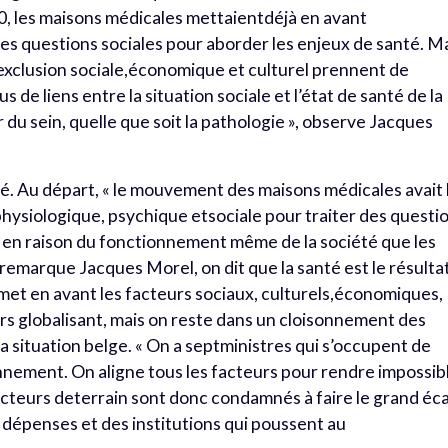
0, les maisons médicales mettaientdéjà en avant
des questions sociales pour aborder les enjeux de santé. M
’exclusion sociale,économique et culturel prennent de
s de liens entre la situation sociale et l’état de santé de la
 du sein, quelle que soit la pathologie », observe Jacques
té. Au départ, « le mouvement des maisons médicales avait 
physiologique, psychique etsociale pour traiter des questi
si en raison du fonctionnement même de la société que les
remarque Jacques Morel, on dit que la santé est le résulta
met en avant les facteurs sociaux, culturels,économiques,
 globalisant, mais on reste dans un cloisonnement des
 la situation belge. « On a septministres qui s’occupent de
ronnement. On aligne tous les facteurs pour rendre impossib
 acteurs deterrain sont donc condamnés à faire le grand éc
s dépenses et des institutions qui poussent au