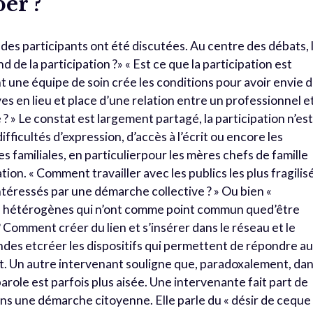
er ?
s participants ont été discutées. Au centre des débats, 
d de la participation ?» « Est ce que la participation est
t une équipe de soin crée les conditions pour avoir envie 
ves en lieu et place d’une relation entre un professionnel e
 ? » Le constat est largement partagé, la participation n’es
fficultés d’expression, d’accès à l’écrit ou encore les
familiales, en particulierpour les mères chefs de famille
tion. « Comment travailler avec les publics les plus fragilis
ntéressés par une démarche collective ? » Ou bien «
cs hétérogènes qui n’ont comme point commun qued’être
Comment créer du lien et s’insérer dans le réseau et le
andes etcréer les dispositifs qui permettent de répondre a
 Un autre intervenant souligne que, paradoxalement, da
arole est parfois plus aisée. Une intervenante fait part de
dans une démarche citoyenne. Elle parle du « désir de ceque