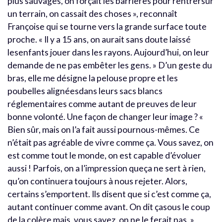
plus sauvages, on forçait les barrières pour rentrersur
un terrain, on cassait des choses », reconnaît
Françoise qui se tourne vers la grande surface toute
proche. « Il y a 15 ans, on aurait sans doute laissé
lesenfants jouer dans les rayons. Aujourd’hui, on leur
demande de ne pas embêter les gens. » D’un geste du
bras, elle me désigne la pelouse propre et les
poubelles alignéesdans leurs sacs blancs
réglementaires comme autant de preuves de leur
bonne volonté. Une façon de changer leur image ? «
Bien sûr, mais on l’a fait aussi pournous-mêmes. Ce
n’était pas agréable de vivre comme ça. Vous savez, on
est comme tout le monde, on est capable d’évoluer
aussi ! Parfois, on a l’impression queça ne sert à rien,
qu’on continuera toujours à nous rejeter. Alors,
certains s’emportent. Ils disent que si c’est comme ça,
autant continuer comme avant. On dit çasous le coup
de la colère mais, vous savez, on ne le ferait pas. »