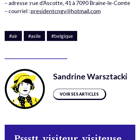
– adresse :rue d’Ascotte, 41 à 7090 Braine-le-Comte
– courriel :
presidentcngv@hotmail.com
#air
#asile
#belgique
Sandrine Warsztacki
VOIR SES ARTICLES
Pssstt, visiteur, visiteuse