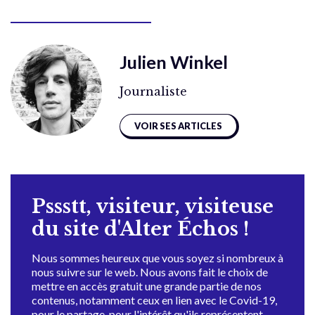
Julien Winkel
Journaliste
VOIR SES ARTICLES
Pssstt, visiteur, visiteuse
du site d'Alter Échos !
Nous sommes heureux que vous soyez si nombreux à
nous suivre sur le web. Nous avons fait le choix de
mettre en accès gratuit une grande partie de nos
contenus, notamment ceux en lien avec le Covid-19,
pour le partage, pour l'intérêt qu'ils représentent