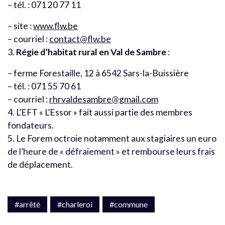
– tél. : 071 20 77 11
– site :
www.flw.be
– courriel :
contact@flw.be
3.
Régie d’habitat rural en Val de Sambre
:
– ferme Forestaille, 12 à 6542 Sars-la-Buissière
– tél. : 071 55 70 61
– courriel :
rhrvaldesambre@gmail.com
4. L’EFT « L’Essor » fait aussi partie des membres
fondateurs.
5. Le Forem octroie notamment aux stagiaires un euro
de l’heure de « défraiement » et rembourse leurs frais
de déplacement.
#arrêté
#charleroi
#commune