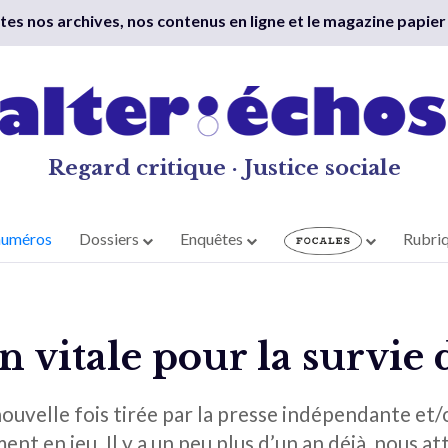
outes nos archives, nos contenus en ligne et le magazine papier
Regard critique · Justice sociale
numéros
Dossiers
Enquêtes
Rubri
 vitale pour la survie
ouvelle fois tirée par la presse indépendante et/o
nt en jeu. Il y a un peu plus d’un an déjà, nous att