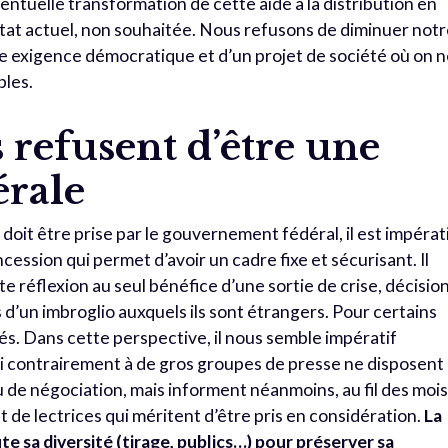
entuelle transformation de cette aide à la distribution en
’état actuel, non souhaitée. Nous refusons de diminuer not
’une exigence démocratique et d’un projet de société où on 
bles.
 refusent d’être une
érale
doit être prise par le gouvernement fédéral, il est impérat
ncession qui permet d’avoir un cadre fixe et sécurisant. Il
e réflexion au seul bénéfice d’une sortie de crise, décisio
s d’un imbroglio auxquels ils sont étrangers. Pour certains
vités. Dans cette perspective, il nous semble impératif
ui contrairement à de gros groupes de presse ne disposent
 de négociation, mais informent néanmoins, au fil des mois
et de lectrices qui méritent d’être pris en considération.
La
e sa diversité (tirage, publics…) pour préserver sa