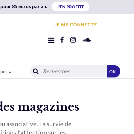
 pour 85 euros par an.
J'EN PROFITE
JE ME CONNECTE
ques
OK
 des magazines
u associative. La survie de
irions l’attention sur les