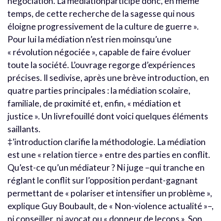
négociation. La médiationparticipe donc, en même
temps, de cette recherche de la sagesse qui nous
éloigne progressivement de la culture de guerre ».
Pour lui la médiation n’est rien moinsqu’une
« révolution négociée », capable de faire évoluer
toute la société. L’ouvrage regorge d’expériences
précises. Il sedivise, après une brève introduction, en
quatre parties principales : la médiation scolaire,
familiale, de proximité et, enfin, « médiation et
justice ». Un livrefouillé dont voici quelques éléments
saillants.
‡’introduction clarifie la méthodologie. La médiation
est une « relation tierce » entre des parties en conflit.
Qu’est-ce qu’un médiateur ? Ni juge –qui tranche en
réglant le conflit sur l’opposition perdant-gagnant
permettant de « polariser et intensifier un problème »,
explique Guy Boubault, de « Non-violence actualité »–,
ni conseiller, ni avocat ou « donneur de leçons ». Son