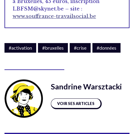
à Bruxelles, 45 euros, inscription
LBFSM@skynet.be – site :
www.souffrance-travailsocial.be
#activation
#bruxelles
#crise
#données
Sandrine Warsztacki
VOIR SES ARTICLES