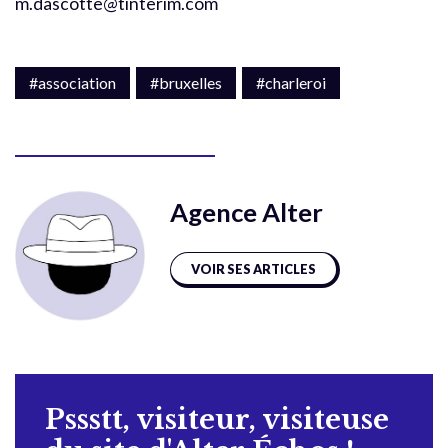
m.dascotte@tinterim.com
#association
#bruxelles
#charleroi
Agence Alter
VOIR SES ARTICLES
Pssstt, visiteur, visiteuse