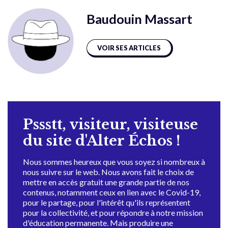
Baudouin Massart
VOIR SES ARTICLES
Pssstt, visiteur, visiteuse
du site d'Alter Échos !
Nous sommes heureux que vous soyez si nombreux à
nous suivre sur le web. Nous avons fait le choix de
mettre en accès gratuit une grande partie de nos
contenus, notamment ceux en lien avec le Covid-19,
pour le partage, pour l'intérêt qu'ils représentent
pour la collectivité, et pour répondre à notre mission
d'éducation permanente. Mais produire une