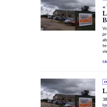
«
L
B
Vo
pr
ab
te
vi
CA
E
L
38
lo