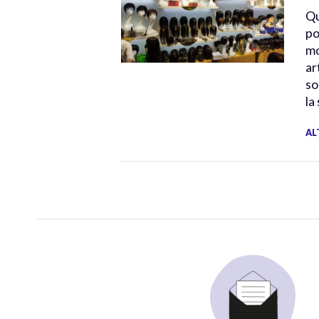
Qu
po
mo
ar
so
la
AL