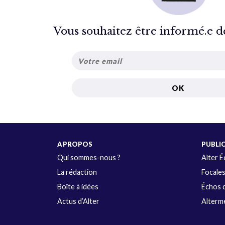
Vous souhaitez être informé.e de 
A PROPOS
PUBLI
Qui sommes-nous ?
Alter 
La rédaction
Focale
Boîte à idées
Échos d
Actus d’Alter
Alterme