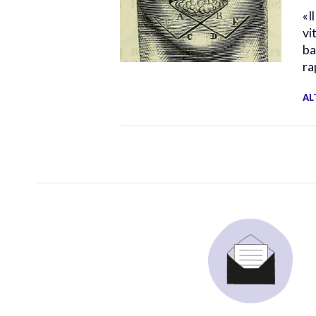
«I
vi
ba
ra
AL