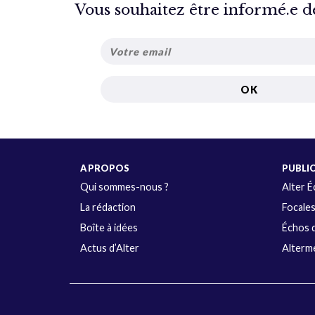
Vous souhaitez être informé.e de 
A PROPOS
PUBLI
Qui sommes-nous ?
Alter 
La rédaction
Focale
Boîte à idées
Échos d
Actus d’Alter
Alterme