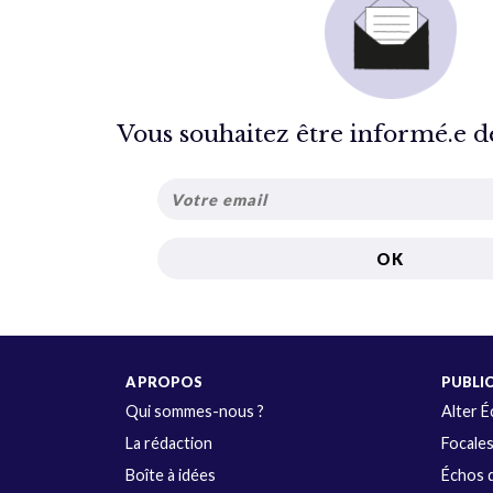
Vous souhaitez être informé.e de 
A PROPOS
PUBLI
Qui sommes-nous ?
Alter 
La rédaction
Focale
Boîte à idées
Échos d