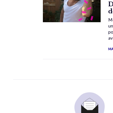
D
d
Mo
un
po
av
MA