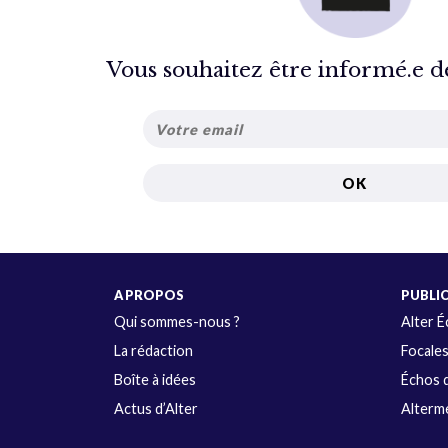
Vous souhaitez être informé.e de 
A PROPOS
PUBLI
Qui sommes-nous ?
Alter 
La rédaction
Focale
Boîte à idées
Échos d
Actus d’Alter
Alterme