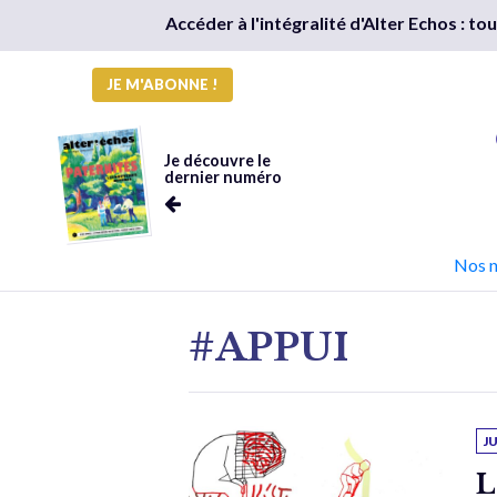
Accéder à l'intégralité d'Alter Echos : t
JE M'ABONNE !
Je découvre le
dernier numéro
Nos 
#APPUI
J
L