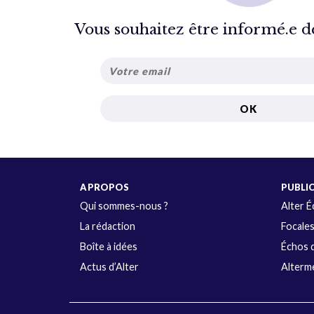
Vous souhaitez être informé.e de 
A PROPOS
PUBLI
Qui sommes-nous ?
Alter 
La rédaction
Focale
Boîte à idées
Échos d
Actus d’Alter
Alterme