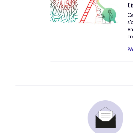
t
Ce
s’
em
cr
PA