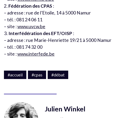
2.
Fédération des CPAS
:
– adresse : rue de l’Etoile, 14 à 5000 Namur
– tél. : 081 24 06 11
– site :
www.uvcw.be
3.
Interfédération des EFT/OISP
:
– adresse : rue Marie-Henriette 19/21 à 5000 Namur
– tél. : 081 74 32 00
– site :
www.interfede.be
#accueil
#cpas
#débat
Julien Winkel