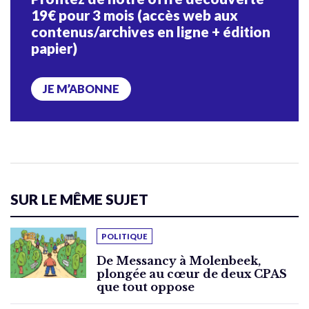
19€ pour 3 mois (accès web aux
contenus/archives en ligne + édition
papier)
JE M’ABONNE
SUR LE MÊME SUJET
POLITIQUE
De Messancy à Molenbeek,
plongée au cœur de deux CPAS
que tout oppose