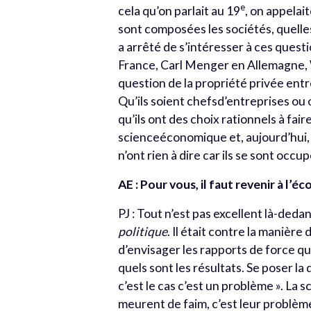
e
cela qu’on parlait au 19
, on appelait
sont composées les sociétés, quelles
a arrêté de s’intéresser à ces ques
France, Carl Menger en Allemagne, W
question de la propriété privée entr
Qu’ils soient chefsd’entreprises ou o
qu’ils ont des choix rationnels à fai
scienceéconomique et, aujourd’hui, 
n’ont rien à dire car ils se sont occu
AE : Pour vous, il faut revenir à l’é
PJ : Tout n’est pas excellent là-ded
politique
. Il était contre la manière d
d’envisager les rapports de force qu’i
quels sont les résultats. Se poser la 
c’est le cas c’est un problème ». La
meurent de faim, c’est leur problème,