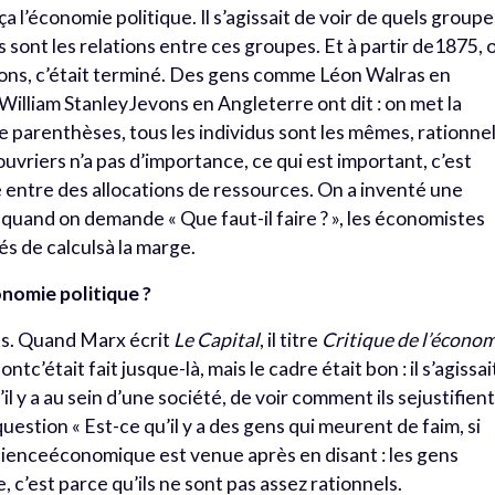
ça l’économie politique. Il s’agissait de voir de quels group
 sont les relations entre ces groupes. Et à partir de1875, 
tions, c’était terminé. Des gens comme Léon Walras en
illiam StanleyJevons en Angleterre ont dit : on met la
e parenthèses, tous les individus sont les mêmes, rationnel
uvriers n’a pas d’importance, ce qui est important, c’est
re entre des allocations de ressources. On a inventé une
quand on demande « Que faut-il faire ? », les économistes
pés de calculsà la marge.
conomie politique ?
ans. Quand Marx écrit
Le Capital
, il titre
Critique de l’écono
ontc’était fait jusque-là, mais le cadre était bon : il s’agissai
l y a au sein d’une société, de voir comment ils sejustifient
question « Est-ce qu’il y a des gens qui meurent de faim, si
 scienceéconomique est venue après en disant : les gens
 c’est parce qu’ils ne sont pas assez rationnels.