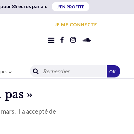
 pour 85 euros par an.
J'EN PROFITE
JE ME CONNECTE
ques
OK
a pas »
mars. Il a accepté de