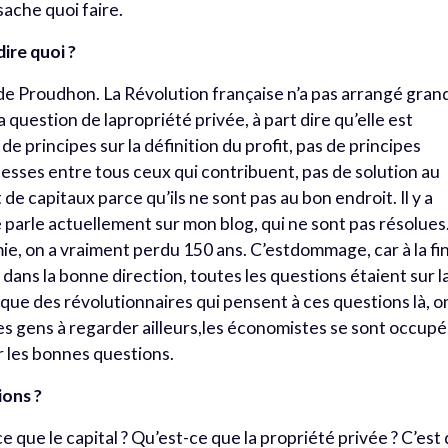
ache quoi faire.
dire quoi ?
nt de Proudhon. La Révolution française n’a pas arrangé gran
a question de lapropriété privée, à part dire qu’elle est
 de principes sur la définition du profit, pas de principes
hesses entre tous ceux qui contribuent, pas de solution au
 de capitaux parce qu’ils ne sont pas au bon endroit. Il y a
 parle actuellement sur mon blog, qui ne sont pas résolues
ie, on a vraiment perdu 150 ans. C’estdommage, car à la fi
i dans la bonne direction, toutes les questions étaient sur l
y a que des révolutionnaires qui pensent à ces questions là, o
les gens à regarder ailleurs,les économistes se sont occupé
r les bonnes questions.
ions ?
ce que le capital ? Qu’est-ce que la propriété privée ? C’est