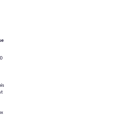
se
80
ois
st
ux