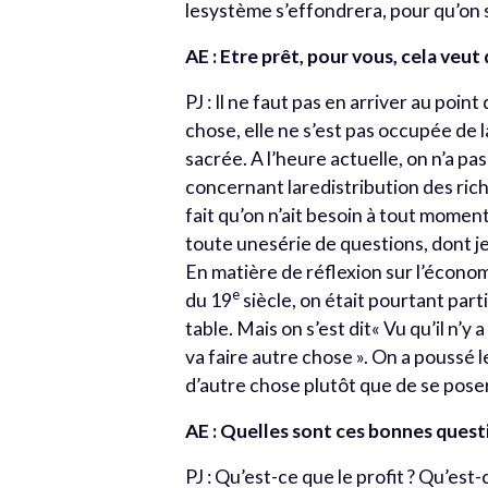
lesystème s’effondrera, pour qu’on s
AE : Etre prêt, pour vous, cela veut 
PJ : Il ne faut pas en arriver au poi
chose, elle ne s’est pas occupée de l
sacrée. A l’heure actuelle, on n’a pas
concernant laredistribution des ric
fait qu’on n’ait besoin à tout moment
toute unesérie de questions, dont je
En matière de réflexion sur l’économ
e
du 19
siècle, on était pourtant part
table. Mais on s’est dit« Vu qu’il n’
va faire autre chose ». On a poussé 
d’autre chose plutôt que de se pose
AE : Quelles sont ces bonnes quest
PJ : Qu’est-ce que le profit ? Qu’est-