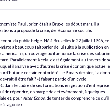
omiste Paul Jorion était à Bruxelles début mars. Il a
tions à proposde la crise, de l’économie sociale.
onnu du public belge. Né à Bruxelles le 22 juillet 1946, ce
ste a beaucoup faitparler de lui suite à la publication en
me américain », un ouvrage où il annonce la crise des subpri
tard. Parallèlement à cela, c’est également au travers de 
 duquel il analyse avec d’autres la crise économique actuelle
rd’hui une certainenotoriété. Le 9 mars dernier, il a don
vrait-il être fait ? ») faisant partie d’un cycle
C dans le cadre de ses formations en gestion d’entreprise
 lui de répondre, en marge de cetévénement, à quelques
iale et, pour
Alter Echos
, de tenter de comprendre ce qu’il
 à l’agonie ».