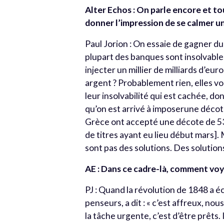
Alter Echos : On parle encore et to
donner l’impression de se calmer un
Paul Jorion : On essaie de gagner du 
plupart des banques sont insolvable
injecter un millier de milliards d’eur
argent ? Probablement rien, elles v
leur insolvabilité qui est cachée, don
qu’on est arrivé à imposerune décot
Grèce ont accepté une décote de 53,
de titres ayant eu lieu début mars]. 
sont pas des solutions. Des solution
AE : Dans ce cadre-là, comment voy
PJ : Quand la révolution de 1848 a é
penseurs, a dit : « c’est affreux, n
la tâche urgente, c’est d’être prêts.