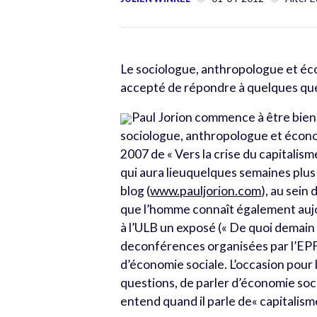
Le sociologue, anthropologue et écon
accepté de répondre à quelques ques
Paul Jorion commence à être bien c
sociologue, anthropologue et économi
2007 de « Vers la crise du capitalis
qui aura lieuquelques semaines plus 
blog (
www.pauljorion.com
), au sein
que l’homme connaît également aujou
à l’ULB un exposé (« De quoi demain de
deconférences organisées par l’EPF
d’économie sociale. L’occasion pour
questions, de parler d’économie soc
entend quand il parle de« capitalisme