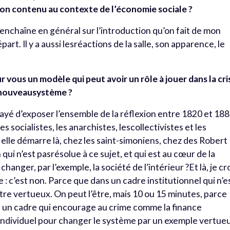
 son contenu au contexte de l’économie sociale ?
J’enchaîne en général sur l’introduction qu’on fait de mon
rt. Il y a aussi lesréactions de la salle, son apparence, le
r vous un modèle qui peut avoir un rôle à jouer dans la cri
n nouveausystème ?
sayé d’exposer l’ensemble de la réflexion entre 1820 et 18
s socialistes, les anarchistes, lescollectivistes et les
elle démarre là, chez les saint-simoniens, chez des Robert
ui n’est pasrésolue à ce sujet, et qui est au cœur de la
hanger, par l’exemple, la société de l’intérieur ?Et là, je cr
: c’est non. Parce que dans un cadre institutionnel qui n’e
être vertueux. On peut l’être, mais 10 ou 15 minutes, parce
s un cadre qui encourage au crime comme la finance
e individuel pour changer le système par un exemple vertue