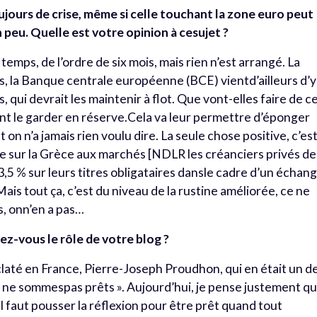
ujours de crise, même si celle touchant la zone euro peut
 peu. Quelle est votre opinion à cesujet ?
temps, de l’ordre de six mois, mais rien n’est arrangé. La
s, la Banque centrale européenne (BCE) vientd’ailleurs d’y
os, qui devrait les maintenir à flot. Que vont-elles faire de c
ont le garder en réserve.Cela va leur permettre d’éponger
t on n’a jamais rien voulu dire. La seule chose positive, c’es
e sur la Grèce aux marchés [NDLR les créanciers privés de 
5 % sur leurs titres obligataires dansle cadre d’un échan
Mais tout ça, c’est du niveau de la rustine améliorée, ce ne
s, onn’en a pas…
ez-vous le rôle de votre blog ?
claté en France, Pierre-Joseph Proudhon, qui en était un d
ous ne sommespas prêts ». Aujourd’hui, je pense justement q
 Il faut pousser la réflexion pour être prêt quand tout