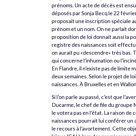
prénoms. Un acte de décès est ensu
déposés par Sonja Becq le 22 février,
proposait une inscription spéciale a
prénom et un nom. On ne parlait donc
proposition de loi donnait aussi la 
registre des naissances soit effect
on aurait pu «descendre» très bas. T
qui concerne l’inhumation ou l’inci
En Flandre, il n’existe pas de limit
deux semaines. Selon le projet de loi
naissances. À Bruxelles et en Walloni
Si l’on parle au passé, c’est que l’a
Ducarme, le chef de file du groupe 
le votera pas en l’état. La raison de 
naissances pourrait lui conférer un au
le recours à l’avortement. Cette obj