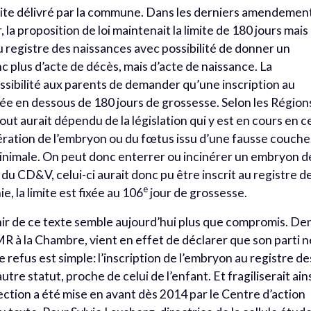
ite délivré par la commune. Dans les derniers amendemen
 la proposition de loi maintenait la limite de 180 jours mais
u registre des naissances avec possibilité de donner un
 plus d’acte de décès, mais d’acte de naissance. La
possibilité aux parents de demander qu’une inscription au
uée en dessous de 180 jours de grossesse. Selon les Région
out aurait dépendu de la législation qui y est en cours en c
nération de l’embryon ou du fœtus issu d’une fausse couche
e minimale. On peut donc enterrer ou incinérer un embryon d
 du CD&V, celui-ci aurait donc pu être inscrit au registre d
e
e, la limite est fixée au 106
jour de grossesse.
venir de ce texte semble aujourd’hui plus que compromis. De
MR à la Chambre, vient en effet de déclarer que son parti n
ce refus est simple: l’inscription de l’embryon au registre de
tre statut, proche de celui de l’enfant. Et fragiliserait ain
ection a été mise en avant dès 2014 par le Centre d’action