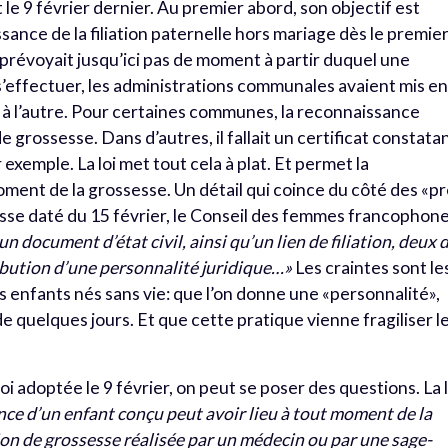
 le 9 février dernier. Au premier abord, son objectif est
ssance de la filiation paternelle hors mariage dès le premie
e prévoyait jusqu’ici pas de moment à partir duquel une
’effectuer, les administrations communales avaient mis e
e à l’autre. Pour certaines communes, la reconnaissance
e grossesse. Dans d’autres, il fallait un certificat constata
 exemple. La loi met tout cela à plat. Et permet la
ment de la grossesse. Un détail qui coince du côté des «pr
se daté du 15 février, le Conseil des femmes francophon
 un document d’état civil, ainsi qu’un lien de filiation, deux 
ribution d’une personnalité juridique…»
Les craintes sont le
s enfants nés sans vie: que l’on donne une «personnalité»,
 quelques jours. Et que cette pratique vienne fragiliser l
a loi adoptée le 9 février, on peut se poser des questions. La 
nce d’un enfant conçu peut avoir lieu à tout moment de la
ion de grossesse réalisée par un médecin ou par une sage-