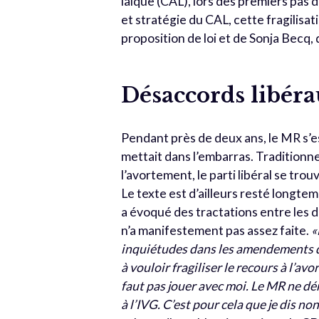
laïque (CAL), lors des premiers pas d
et stratégie du CAL, cette fragilisat
proposition de loi et de Sonja Becq,
Désaccords libér
Pendant près de deux ans, le MR s’est
mettait dans l’embarras. Traditionne
l’avortement, le parti libéral se tr
Le texte est d’ailleurs resté longte
a évoqué des tractations entre les d
n’a manifestement pas assez faite.
«
inquiétudes dans les amendements d
à vouloir fragiliser le recours à l’a
faut pas jouer avec moi. Le MR ne dér
à l’IVG. C’est pour cela que je dis non