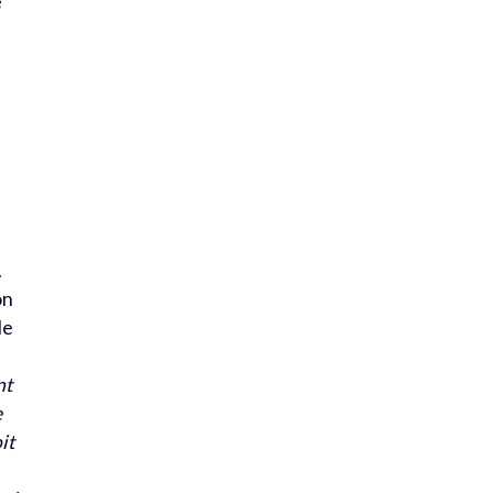
e
.
on
le
nt
e
it