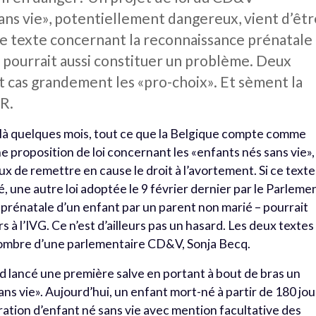
ans vie», potentiellement dangereux, vient d’êtr
re texte concernant la reconnaissance prénatale
 pourrait aussi constituer un problème. Deux
ut cas grandement les «pro-choix». Et sèment la
MR.
oilà quelques mois, tout ce que la Belgique compte comme
ne proposition de loi concernant les «enfants nés sans vie»,
ux de remettre en cause le droit à l’avortement. Si ce texte
é, une autre loi adoptée le 9 février dernier par le Parleme
 prénatale d’un enfant par un parent non marié – pourrait
s à l’IVG. Ce n’est d’ailleurs pas un hasard. Les deux textes
 l’ombre d’une parlementaire CD&V, Sonja Becq.
d lancé une première salve en portant à bout de bras un
ns vie». Aujourd’hui, un enfant mort-né à partir de 180 jou
aration d’enfant né sans vie avec mention facultative des