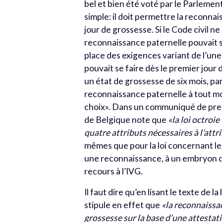
bel et bien été voté par le Parlement
simple: il doit permettre la reconnai
jour de grossesse. Si le Code civil n
reconnaissance paternelle pouvait s
place des exigences variant de l’un
pouvait se faire dès le premier jour d
un état de grossesse de six mois, par
reconnaissance paternelle à tout mo
choix». Dans un communiqué de pres
de Belgique note que
«la loi octroie
quatre attributs nécessaires à l’att
mêmes que pour la loi concernant le
une reconnaissance, à un embryon de
recours à l’IVG.
Il faut dire qu’en lisant le texte de l
stipule en effet que
«la reconnaissa
grossesse sur la base d’une attestat