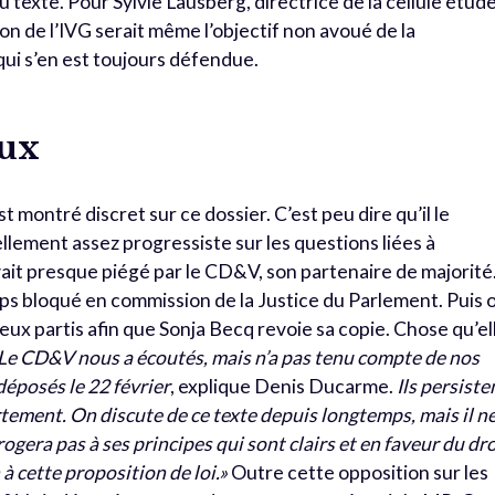
u texte. Pour Sylvie Lausberg, directrice de la cellule étud
ion de l’IVG serait même l’objectif non avoué de la
 qui s’en est toujours défendue.
aux
 montré discret sur ce dossier. C’est peu dire qu’il le
llement assez progressiste sur les questions liées à
ouvait presque piégé par le CD&V, son partenaire de majorité
mps bloqué en commission de la Justice du Parlement. Puis 
eux partis afin que Sonja Becq revoie sa copie. Chose qu’el
Le CD&V nous a écoutés, mais n’a pas tenu compte de nos
éposés le 22 février
, explique Denis Ducarme.
Ils persiste
vortement. On discute de ce texte depuis longtemps, mais il n
ogera pas à ses principes qui sont clairs et en faveur du dro
 à cette proposition de loi.»
Outre cette opposition sur les