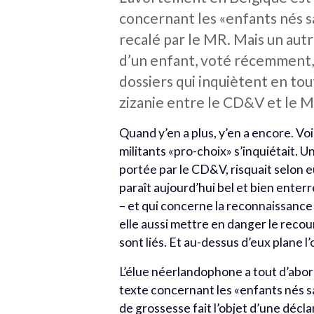
concernant les «enfants nés s
recalé par le MR. Mais un aut
d’un enfant, voté récemment,
dossiers qui inquiètent en to
zizanie entre le CD&V et le 
Quand y’en a plus, y’en a encore. V
militants «pro-choix» s’inquiétait. U
portée par le CD&V, risquait selon e
paraît aujourd’hui bel et bien enterr
– et qui concerne la reconnaissance
elle aussi mettre en danger le recour
sont liés. Et au-dessus d’eux plane
L’élue néerlandophone a tout d’abor
texte concernant les «enfants nés sa
de grossesse fait l’objet d’une décl