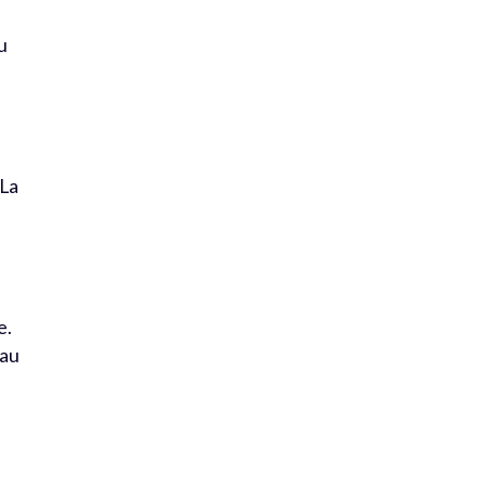
du
 La
e.
 au