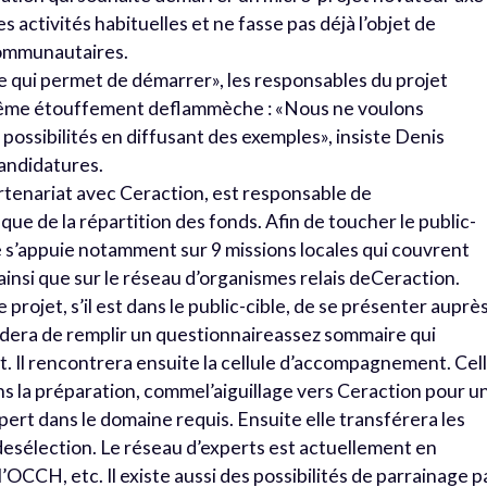
es activités habituelles et ne fasse pas déjà l’objet de
communautaires.
lle qui permet de démarrer», les responsables du projet
 même étouffement deflammèche : «Nous ne voulons
possibilités en diffusant des exemples», insiste Denis
candidatures.
artenariat avec Ceraction, est responsable de
ue de la répartition des fonds. Afin de toucher le public-
le s’appuie notamment sur 9 missions locales qui couvrent
 ainsi que sur le réseau d’organismes relais deCeraction.
 projet, s’il est dans le public-cible, de se présenter auprè
ndera de remplir un questionnaireassez sommaire qui
. Il rencontrera ensuite la cellule d’accompagnement. Cel
dans la préparation, commel’aiguillage vers Ceraction pour u
xpert dans le domaine requis. Ensuite elle transférera les
desélection. Le réseau d’experts est actuellement en
l’OCCH, etc. Il existe aussi des possibilités de parrainage p