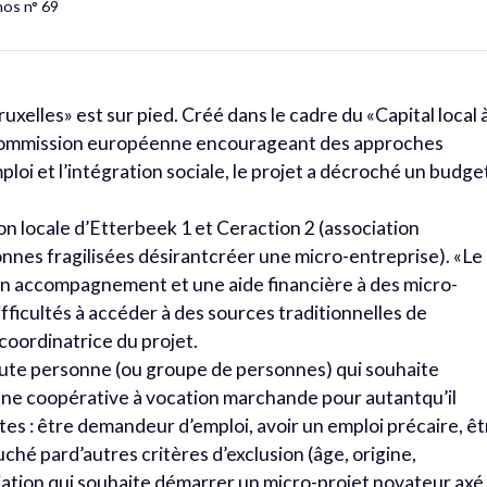
hos n° 69
uxelles» est sur pied. Créé dans le cadre du «Capital local 
e laCommission européenne encourageant des approches
ploi et l’intégration sociale, le projet a décroché un budge
ssion locale d’Etterbeek 1 et Ceraction 2 (association
onnes fragilisées désirantcréer une micro-entreprise). «Le
 un accompagnement et une aide financière à des micro-
ifficultés à accéder à des sources traditionnelles de
coordinatrice du projet.
oute personne (ou groupe de personnes) qui souhaite
ne coopérative à vocation marchande pour autantqu’il
tes : être demandeur d’emploi, avoir un emploi précaire, êt
uché pard’autres critères d’exclusion (âge, origine,
iation qui souhaite démarrer un micro-projet novateur axé