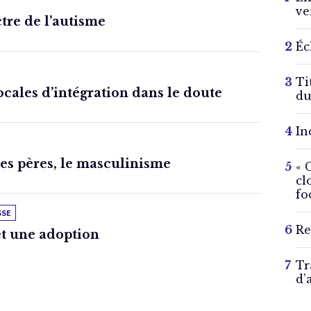
ve
ctre de l’autisme
Éc
Ti
locales d’intégration dans le doute
du
In
des pères, le masculinisme
« 
cl
fo
SSE
Re
t une adoption
Tr
d’