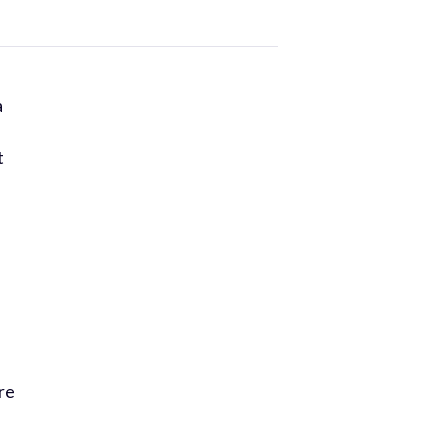
à
t
re