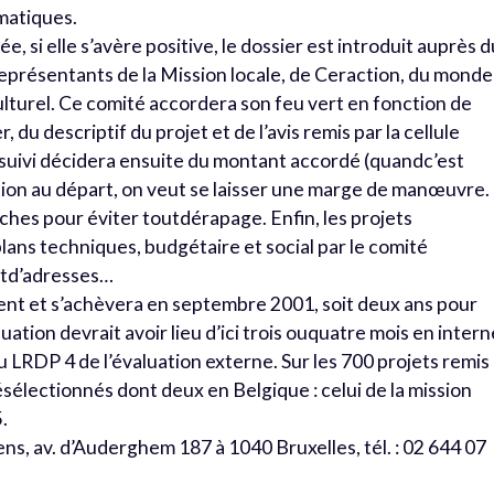
matiques.
ée, si elle s’avère positive, le dossier est introduit auprès 
eprésentants de la Mission locale, de Ceraction, du monde
ulturel. Ce comité accordera son feu vert en fonction de
r, du descriptif du projet et de l’avis remis par la cellule
uivi décidera ensuite du montant accordé (quandc’est
ation au départ, on veut se laisser une marge de manœuvre.
ches pour éviter toutdérapage. Enfin, les projets
lans techniques, budgétaire et social par le comité
td’adresses…
ent et s’achèvera en septembre 2001, soit deux ans pour
ation devrait avoir lieu d’ici trois ouquatre mois en intern
 LRDP 4 de l’évaluation externe. Sur les 700 projets remis
sélectionnés dont deux en Belgique : celui de la mission
.
ns, av. d’Auderghem 187 à 1040 Bruxelles, tél. : 02 644 07