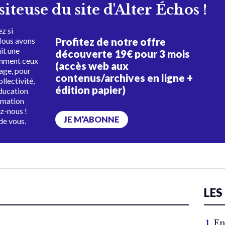
isiteuse du site d'Alter Échos !
z si
Profitez de notre offre
Nous avons
uit une
découverte 19€ pour 3 mois
amment ceux
(accès web aux
tage, pour
contenus/archives en ligne +
ollectivité,
édition papier)
éducation
rmation
ez-nous !
JE M’ABONNE
de vous.
LES
En