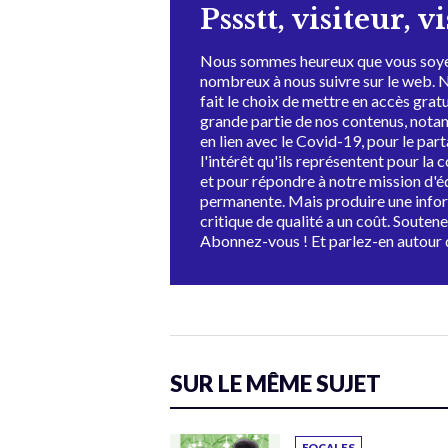
Pssstt, visiteur, v
Nous sommes heureux que vous soye
nombreux à nous suivre sur le web. 
fait le choix de mettre en accès grat
grande partie de nos contenus, not
en lien avec le Covid-19, pour le par
l'intérêt qu'ils représentent pour la c
et pour répondre à notre mission d'
permanente. Mais produire une info
critique de qualité a un coût. Souten
Abonnez-vous ! Et parlez-en autour 
SUR LE MÊME SUJET
FOCALES