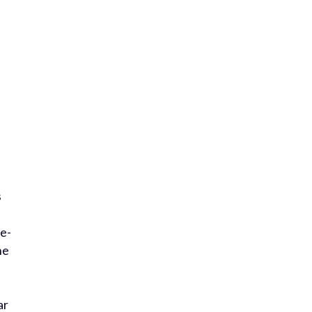
s
le-
ne
ar