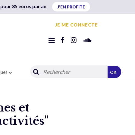
 pour 85 euros par an.
J'EN PROFITE
JE ME CONNECTE
ques
OK
es et
ctivités"