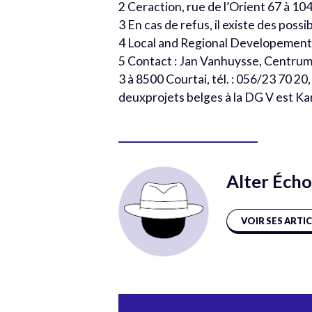
2 Ceraction, rue de l’Orient 67 à 1040
3 En cas de refus, il existe des possi
4 Local and Regional Developement P
5 Contact : Jan Vanhuysse, Centru
3 à 8500 Courtai, tél. : 056/23 70 2
deuxprojets belges à la DG V est Kar
Alter Écho
VOIR SES ARTI