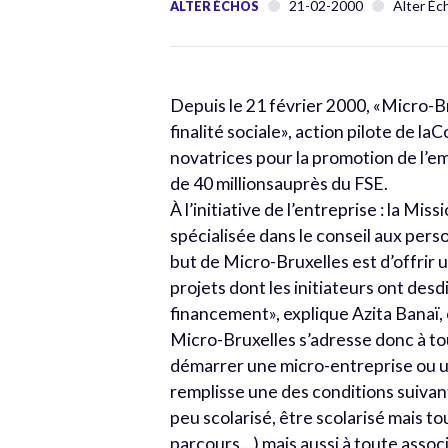
21-02-2000
Alter Éc
ALTER ÉCHOS
Depuis le 21 février 2000, «Micro-Br
finalité sociale», action pilote d
novatrices pour la promotion de l’em
de 40 millionsauprès du FSE.
À l’initiative de l’entreprise : la Mi
spécialisée dans le conseil aux pers
but de Micro-Bruxelles est d’offrir
projets dont les initiateurs ont desd
financement», explique Azita Banaï, 
Micro-Bruxelles s’adresse donc à t
démarrer une micro-entreprise ou u
remplisse une des conditions suivan
peu scolarisé, être scolarisé mais to
parcours…) mais aussi à toute assoc