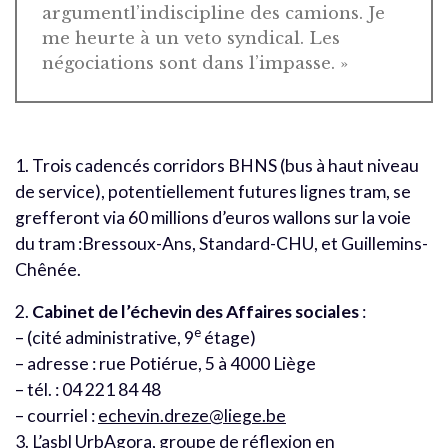
argumentl’indiscipline des camions. Je
me heurte à un veto syndical. Les
négociations sont dans l’impasse. »
1. Trois cadencés corridors BHNS (bus à haut niveau
de service), potentiellement futures lignes tram, se
grefferont via 60 millions d’euros wallons sur la voie
du tram :Bressoux-Ans, Standard-CHU, et Guillemins-
Chênée.
2.
Cabinet de l’échevin des Affaires sociales
:
e
– (cité administrative, 9
étage)
– adresse : rue Potiérue, 5 à 4000 Liège
– tél. : 04 221 84 48
– courriel :
echevin.dreze@liege.be
3. L’asbl UrbAgora, groupe de réflexion en