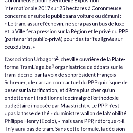
Coronmeuse pourl’éventuelle Exposition
internationale 2017 sur 25 hectares à Coronmeuse,
concerne ensuite le public sans voiture ou démuni :
« Le tram, assurel’échevin, ne sera pas un bus de luxe
et la Ville fera pression sur la Région et le privé du PPP
(partenariat public-privé) pour des tarifs alignés sur
ceuxdu bus. »
3
L’association Urbagora
, cheville ouvrière de la Plate-
4
forme TramLiege.be
organisatrice de débats sur le
tram, décrie, par la voix de sonprésident François
Schreuer, « le carcan contractuel du PPP qui risque de
peser sur la tarification, et d’être plus cher qu’un
endettement traditionnel cecimalgré l’orthodoxie
budgétaire imposée par Maastricht ». Le PPP n’est
« pas la tasse de thé » du ministre wallon de laMobilité
Philippe Henry (Ecolo), « mais sans PPP, rétorque-t-il,
il n’y aura pas de tram. Sans cette formule, la décision