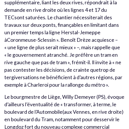
supplémentaire, liant les deux rives, répondrait à la
demande en rive droite où les lignes 4 et 17 du
TECsont saturées. Le chantier nécessiterait des
travaux sur deux ponts, finançables en limitant dans
un premier temps la ligne Herstal-Jemeppe
àCoronmeuse-Sclessin ». Benoît Drèze acquiesce –
« une ligne de plus serait mieux » –, mais rappelle que
« le gouvernement atranché. Je préfère un tram en
rive gauche que pas de tram », frémit-il. Il invite à « ne
pas contester les décisions, de crainte quetrop de
tergiversations ne bénéficient à d’autres régions, par
exemple à Charleroi pour la rallonge du métro ».
Le bourgmestre de Liège, Willy Demeyer (PS), évoque
d’ailleurs l’éventualité de « transformer, à terme, le
boulevard de l’Automobile(aux Vennes, en rive droite)
en boulevard du Tram, notamment pour desservir le
Longdoz fort du nouveau complexe commercial