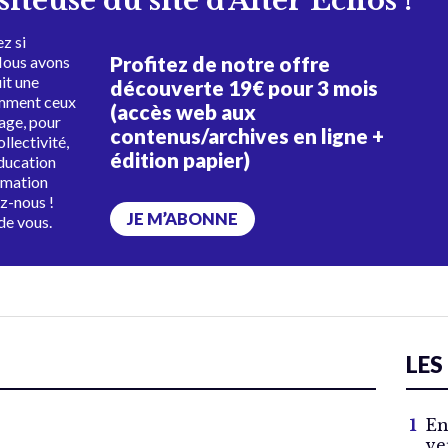
isiteuse du site d'Alter Échos !
z si
Profitez de notre offre
Nous avons
uit une
découverte 19€ pour 3 mois
amment ceux
(accès web aux
tage, pour
contenus/archives en ligne +
ollectivité,
édition papier)
éducation
rmation
ez-nous !
JE M’ABONNE
de vous.
LES
En
ve