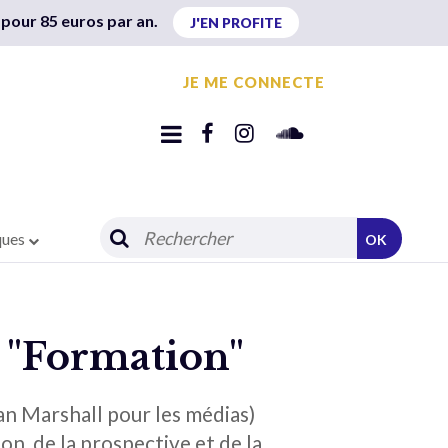
 pour 85 euros par an.
J'EN PROFITE
JE ME CONNECTE
ques
OK
t "Formation"
lan Marshall pour les médias)
n, de la prospective et de la