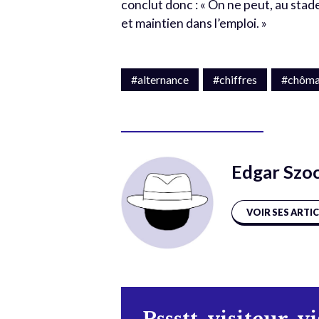
conclut donc : « On ne peut, au stade
et maintien dans l’emploi. »
#alternance
#chiffres
#chôm
Edgar Szo
VOIR SES ARTI