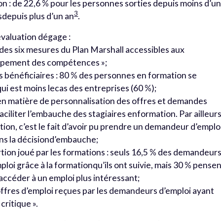
ion : de 22,6 % pour les personnes sorties depuis moins d’u
3
esdepuis plus d’un an
.
évaluation dégage :
 des six mesures du Plan Marshall accessibles aux
oppement des compétences »;
s bénéficiaires : 80 % des personnes en formation se
 qui est moins lecas des entreprises (60 %);
en matière de personnalisation des offres et demandes
 faciliter l’embauche des stagiaires enformation. Par ailleurs
tion, c’est le fait d’avoir pu prendre un demandeur d’emplo
ans la décisiond’embauche;
ertion joué par les formations : seuls 16,5 % des demandeur
loi grâce à la formationqu’ils ont suivie, mais 30 % pense
accéder à un emploi plus intéressant;
ffres d’emploi reçues par les demandeurs d’emploi ayant
critique ».