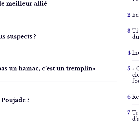
e meilleur allié
Éc
Ti
us suspects ?
du
In
pas un hamac, c’est un tremplin»
« 
cl
fo
Re
 Poujade ?
Tr
d’