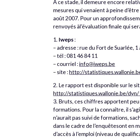
À ce stade, il demeure encore relativ
mesures qui venaient à peine d’êtr
août 2007. Pour un approfondissemen
renvoyés àl’évaluation finale qui ser
1.
Iweps
:
– adresse : rue du Fort de Suarlée, 
– tél : 081 46 84 11
– courriel :
info@iweps.be
– site :
http://statistiques.wallonie.b
2. Le rapport est disponible sur le sit
http://statistiques.wallonie.be/d
3. Bruts, ces chiffres apportent peu 
formations. Pour la connaître, il s’a
n’aurait pas suivi de formations, sa
dans le cadre de l’enquêtesont en m
d’accès à l’emploi (niveau de qualifi