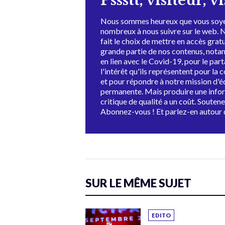
Pssstt, visiteur, v
Nous sommes heureux que vous soye
nombreux à nous suivre sur le web. 
fait le choix de mettre en accès grat
grande partie de nos contenus, not
en lien avec le Covid-19, pour le par
l'intérêt qu'ils représentent pour la c
et pour répondre à notre mission d'
permanente. Mais produire une info
critique de qualité a un coût. Souten
Abonnez-vous ! Et parlez-en autour 
SUR LE MÊME SUJET
EDITO