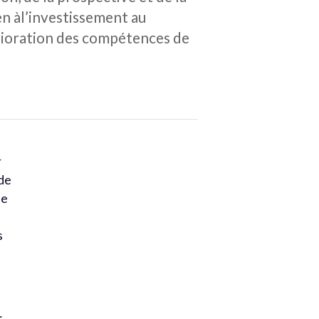
ien àl’investissement au
lioration des compétences de
r
 de
le
s