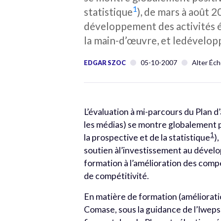
1
statistique
), de mars à août 2
développement des activités 
la main-d’œuvre, et ledévelop
05-10-2007
Alter Éch
EDGAR SZOC
L’évaluation à mi-parcours du Plan d’
les médias) se montre globalement po
1
la prospective et de la statistique
)
soutien àl’investissement au dével
formation à l’amélioration des com
de compétitivité.
En matière de formation (améliorati
Comase, sous la guidance de l’Iweps