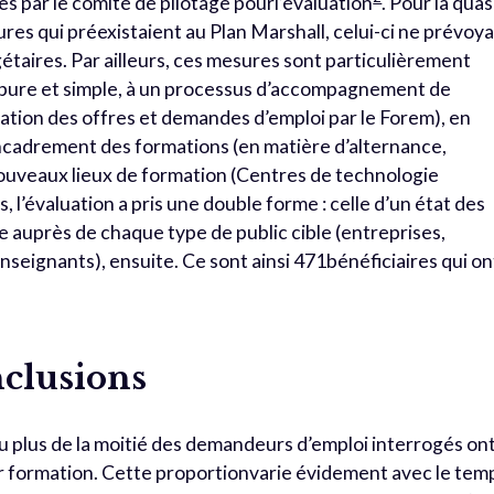
ées par le comité de pilotage pourl’évaluation
. Pour la quas
esures qui préexistaient au Plan Marshall, celui-ci ne prévoy
aires. Par ailleurs, ces mesures sont particulièrement
n pure et simple, à un processus d’accompagnement de
ation des offres et demandes d’emploi par le Forem), en
ncadrement des formations (en matière d’alternance,
nouveaux lieux de formation (Centres de technologie
 l’évaluation a pris une double forme : celle d’un état des
e auprès de chaque type de public cible (entreprises,
nseignants), ensuite. Ce sont ainsi 471bénéficiaires qui on
nclusions
eu plus de la moitié des demandeurs d’emploi interrogés on
eur formation. Cette proportionvarie évidement avec le tem