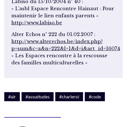
Labiso du 15/10/2004 n° 40 :
« L’asbl Espace Rencontre Hainaut : Pour
maintenir le lien enfants parents »
http://www.labiso.be
Alter Echos n° 222 du 01.02.2007 :
http://www.alterechos.be/index.php?
p=sum&c=a&n=222&l=1&d=i&art_id=16074
« Les Espaces rencontre à la rescousse
des familles multiculturelles »
#air
#assuétudes
#charleroi
#code