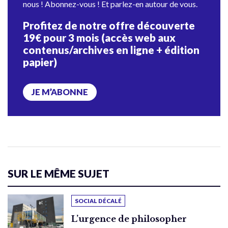
nous ! Abonnez-vous ! Et parlez-en autour de vous.
Profitez de notre offre découverte
19€ pour 3 mois (accès web aux
contenus/archives en ligne + édition
papier)
JE M’ABONNE
SUR LE MÊME SUJET
SOCIAL DÉCALÉ
L’urgence de philosopher