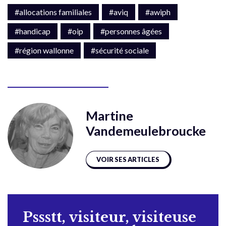
#allocations familiales
#aviq
#awiph
#handicap
#oip
#personnes âgées
#région wallonne
#sécurité sociale
Martine
Vandemeulebroucke
VOIR SES ARTICLES
Pssstt, visiteur, visiteuse