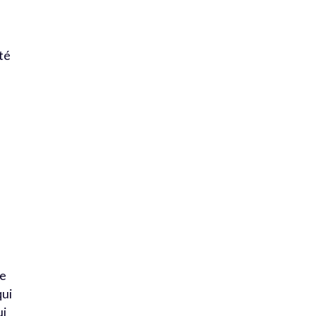
ité
le
qui
ui