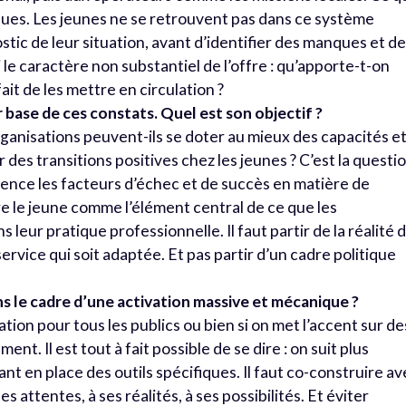
ques. Les jeunes ne se retrouvent pas dans ce système
stic de leur situation, avant d’identifier des manques et d
si le caractère non substantiel de l’offre : qu’apporte-t-on
fait de les mettre en circulation ?
r base de ces constats. Quel est son objectif ?
anisations peuvent-ils se doter au mieux des capacités e
 des transitions positives chez les jeunes ? C’est la questi
dence les facteurs d’échec et de succès en matière de
dre le jeune comme l’élément central de ce que les
leur pratique professionnelle. Il faut partir de la réalité 
ervice qui soit adaptée. Et pas partir d’un cadre politique
ans le cadre d’une activation massive et mécanique ?
ivation pour tous les publics ou bien si on met l’accent sur de
ment. Il est tout à fait possible de se dire : on suit plus
nt en place des outils spécifiques. Il faut co-construire a
s attentes, à ses réalités, à ses possibilités. Et éviter