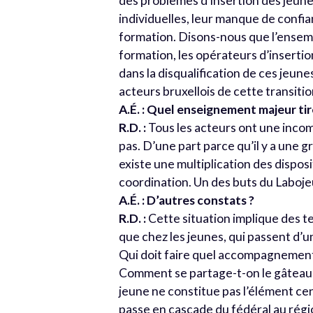
des problèmes d’insertion des jeun
individuelles, leur manque de confi
formation. Disons-nous que l’ensemb
formation, les opérateurs d’insertio
dans la disqualification de ces jeun
acteurs bruxellois de cette transitio
A.É. : Quel enseignement majeur ti
R.D. :
Tous les acteurs ont une inco
pas. D’une part parce qu’il y a une g
existe une multiplication des disposit
coordination. Un des buts du Laboje
A.É. : D’autres constats ?
R.D. :
Cette situation implique des te
que chez les jeunes, qui passent d’un
Qui doit faire quel accompagnement 
Comment se partage-t-on le gâteau e
jeune ne constitue pas l’élément centr
passe en cascade du fédéral au régi