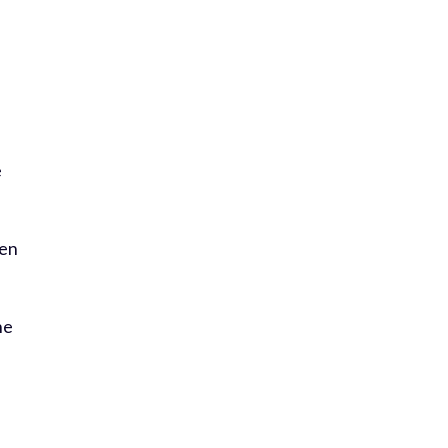
e
 en
ne