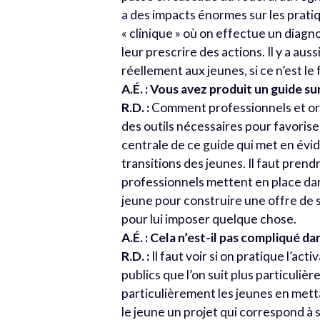
a des impacts énormes sur les prati
« clinique » où on effectue un diagno
leur prescrire des actions. Il y a aus
réellement aux jeunes, si ce n’est le 
A.É. : Vous avez produit un guide su
R.D. :
Comment professionnels et org
des outils nécessaires pour favoriser
centrale de ce guide qui met en évi
transitions des jeunes. Il faut pren
professionnels mettent en place dans 
jeune pour construire une offre de s
pour lui imposer quelque chose.
A.É. : Cela n’est-il pas compliqué d
R.D. :
Il faut voir si on pratique l’act
publics que l’on suit plus particulière
particulièrement les jeunes en metta
le jeune un projet qui correspond à se