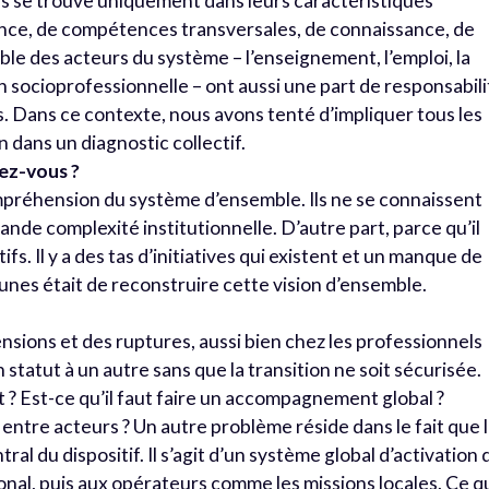
es se trouve uniquement dans leurs caractéristiques
ance, de compétences transversales, de connaissance, de
le des acteurs du système – l’enseignement, l’emploi, la
n socioprofessionnelle – ont aussi une part de responsabil
es. Dans ce contexte, nous avons tenté d’impliquer tous les
n dans un diagnostic collectif.
rez-vous ?
mpréhension du système d’ensemble. Ils ne se connaissent
rande complexité institutionnelle. D’autre part, parce qu’il
ifs. Il y a des tas d’initiatives qui existent et un manque de
unes était de reconstruire cette vision d’ensemble.
nsions et des ruptures, aussi bien chez les professionnels
 statut à un autre sans que la transition ne soit sécurisée.
? Est-ce qu’il faut faire un accompagnement global ?
ntre acteurs ? Un autre problème réside dans le fait que 
al du dispositif. Il s’agit d’un système global d’activation 
onal, puis aux opérateurs comme les missions locales. Ce q