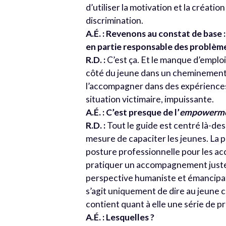
d’utiliser la motivation et la créat
discrimination.
A.É. : Revenons au constat de base :
en partie responsable des problème
R.D. :
C’est ça. Et le manque d’emplois
côté du jeune dans un cheminement qu
l’accompagner dans des expériences 
situation victimaire, impuissante.
A.É. : C’est presque de l’
empowerm
R.D. :
Tout le guide est centré là-des
mesure de capaciter les jeunes. La 
posture professionnelle pour les ac
pratiquer un accompagnement juste s
perspective humaniste et émancipatri
s’agit uniquement de dire au jeune ce q
contient quant à elle une série de p
A.É. : Lesquelles ?