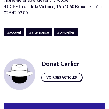
:marie-helene.vercleven@cfwb.be
4 CCPET, rue de la Victoire, 16 à 1060 Bruxelles, tél. :
02 542 09 00.
#accueil
#alternance
#bruxelles
Donat Carlier
VOIR SES ARTICLES