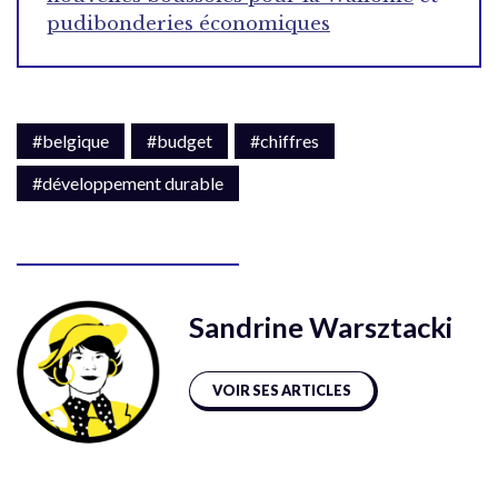
pudibonderies économiques
#belgique
#budget
#chiffres
#développement durable
Sandrine Warsztacki
VOIR SES ARTICLES