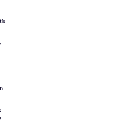
tis
e
un
s
à