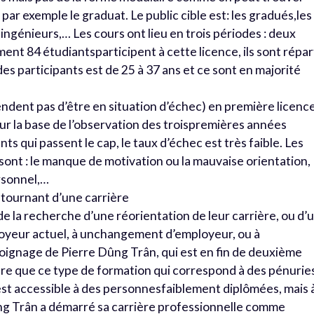
par exemple le graduat. Le public cible est: les gradués,les
 ingénieurs,… Les cours ont lieu en trois périodes : deux
ment 84 étudiantsparticipent à cette licence, ils sont répar
des participants est de 25 à 37 ans et ce sont en majorité
endent pas d’être en situation d’échec) en première licenc
ur la base de l’observation des troispremières années
s qui passent le cap, le taux d’échec est très faible. Les
sont : le manque de motivation ou la mauvaise orientation,
ersonnel,…
 tournant d’une carrière
e la recherche d’une réorientation de leur carrière, ou d’
oyeur actuel, à unchangement d’employeur, ou à
oignage de Pierre Dûng Trân, qui est en fin de deuxième
ntre que ce type de formation qui correspond à des pénurie
est accessible à des personnesfaiblement diplômées, mais 
ûng Trân a démarré sa carrière professionnelle comme