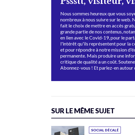
Pssstt, visiteur, v
Nous sommes heureux que vous soye
nombreux à nous suivre sur le web. 
fait le choix de mettre en accès grat
grande partie de nos contenus, not
en lien avec le Covid-19, pour le par
l'intérêt qu'ils représentent pour la c
et pour répondre à notre mission d'
permanente. Mais produire une info
critique de qualité a un coût. Souten
Abonnez-vous ! Et parlez-en autour 
SUR LE MÊME SUJET
SOCIAL DÉCALÉ