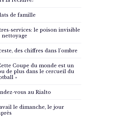
rs la récidive?
lats de famille
tres-services: le poison invisible
 nettoyage
ceste, des chiffres dans l’ombre
Cette Coupe du monde est un
ou de plus dans le cercueil du
otball »
ndez-vous au Rialto
avail le dimanche, le jour
après