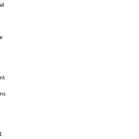
il
ce
ont
ons
1