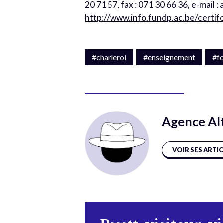
20 71 57, fax : 071 30 66 36, e-mail 
http://www.info.fundp.ac.be/certif
#charleroi
#enseignement
#f
Agence Al
VOIR SES ARTI