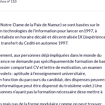
chos n° 110
 Notre-Dame de la Paix de Namur) se sont basées sur le
n technologies de l’information pour lancer en1997, à
 réalisée en horaire décalé et décentralisée1X L’expérience
transfert du Cediti en automne 1997.
alement, aux personnes déjà impliquées dans le monde du
a licence ne demande pas spécifiquementde formation de ba
dossier comportant CV et lettre de motivation, un examen
volets : aptitude à l’enseignement universitaire,
 fonction du parcours du candidat, des dispenses peuven
informatique peut être dispensé du troisième volet.) Une
onnes n’ayant pas la formation nécessaire dese mettre à
ns mais pas de la forme modulaire comme on peut trouver