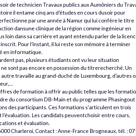
u soir de technicien Travaux publics aux Aumôniers du Trava
toire il entame cinq ans d’études en cours dusoir pour
perfectionne par une année à Namur qui lui confère le titre
fonction dansune clinique de la région comme ingénieur en
s loin dans sa carrière et ayant entendu parler de la licen
 inscrit. Pour l’instant, il lui reste son mémoire à terminer
cié en informatique.
dent pas, plusieurs étudiants ont vu leur situation
ls ne sont pas encore en possession du titrerecherché. Un
un autre travaille au grand-duché de Luxembourg, d’autres 
yeur,…
res de formation à offrir au public telles que les formati
 cadre du consortium DB-Main et du programme Phasingout
ns des participants. Ces formations s‘articulent en trois
et l’évaluation. Les candidats peuventchoisir entre cours,
ications et évaluation.
000 Charleroi, Contact : Anne-France Brogneaux, tél. : 07