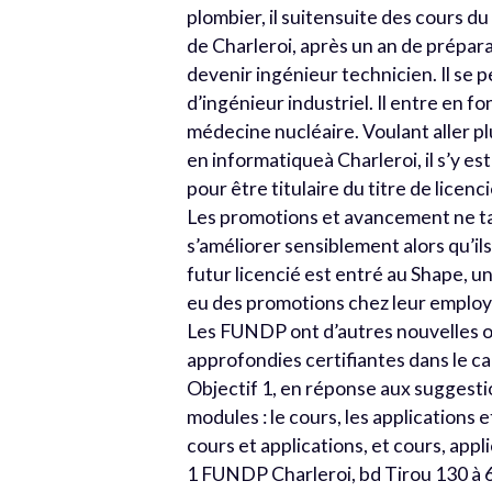
plombier, il suitensuite des cours d
de Charleroi, après un an de prépara
devenir ingénieur technicien. Il se 
d’ingénieur industriel. Il entre en 
médecine nucléaire. Voulant aller plu
en informatiqueà Charleroi, il s’y est
pour être titulaire du titre de licen
Les promotions et avancement ne tar
s’améliorer sensiblement alors qu’i
futur licencié est entré au Shape, 
eu des promotions chez leur emplo
Les FUNDP ont d’autres nouvelles off
approfondies certifiantes dans le
Objectif 1, en réponse aux suggestio
modules : le cours, les applications 
cours et applications, et cours, appl
1 FUNDP Charleroi, bd Tirou 130 à 6