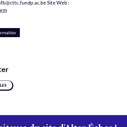
: afb@cttc.fundp.ac.be Site Web :
orm
ormation
ter
CLES