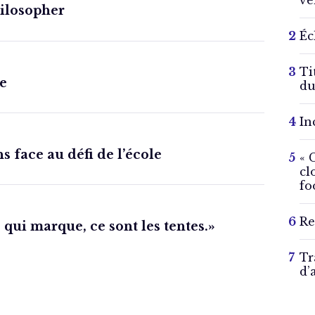
ve
hilosopher
Éc
Ti
le
du
In
s face au défi de l’école
« 
cl
fo
Re
 qui marque, ce sont les tentes.»
Tr
d’