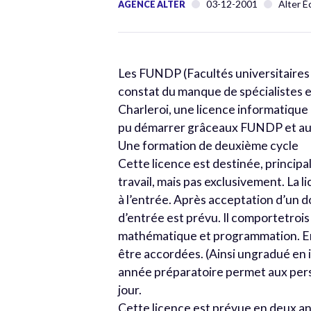
03-12-2001
Alter É
AGENCE ALTER
Les FUNDP (Facultés universitaires
constat du manque de spécialistes e
Charleroi, une licence informatique
pu démarrer grâceaux FUNDP et au 
Une formation de deuxième cycle
Cette licence est destinée, princip
travail, mais pas exclusivement. L
à l’entrée. Après acceptation d’un 
d’entrée est prévu. Il comportetrois 
mathématique et programmation. En
être accordées. (Ainsi ungradué en 
année préparatoire permet aux pers
jour.
Cette licence est prévue en deux a