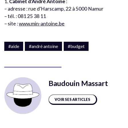
1.
Cabinet d’André Antoine
:
– adresse : rue d’Harscamp, 22 à 5000 Namur
– tél. : 081 25 38 11
– site :
www.min-antoine.be
#aide
#andré antoine
#budget
Baudouin Massart
VOIR SES ARTICLES