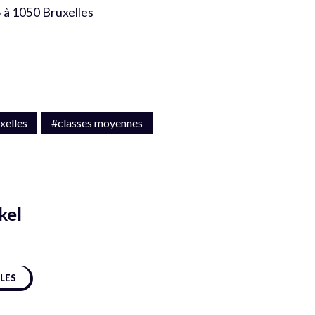
5 à 1050 Bruxelles
xelles
#classes moyennes
kel
CLES