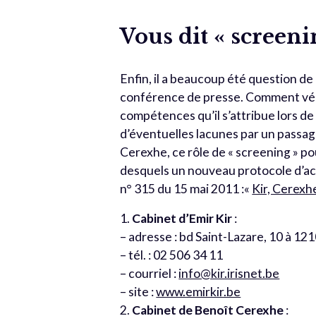
Vous dit « screeni
Enfin, il a beaucoup été question d
conférence de presse. Comment véri
compétences qu’il s’attribue lors de
d’éventuelles lacunes par un passag
Cerexhe, ce rôle de « screening » p
desquels un nouveau protocole d’ac
n° 315 du 15 mai 2011 :«
Kir, Cerexhe
1.
Cabinet d’Emir Kir
:
– adresse : bd Saint-Lazare, 10 à 12
– tél. : 02 506 34 11
– courriel :
info@kir.irisnet.be
– site :
www.emirkir.be
2.
Cabinet de Benoît Cerexhe
: