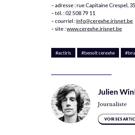
– adresse : rue Capitaine Crespel, 3
– tél. : 02 508 79 11
– courriel :
info@cerexhe.irisnet.be
– site :
www.cerexhe.irisnet.be
#actiris
#benoît cerexhe
#bru
Julien Win
Journaliste
VOIR SES ARTI