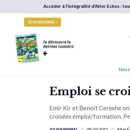
Accéder à l'intégralité d'Alter Echos : t
JE M'ABONNE !
Je découvre le
dernier numéro
Nos 
Emploi se croi
Emir Kir et Benoît Cerexhe on
croisées emploi/formation. Pet
09-10-2011
Alter 
JULIEN WINKEL