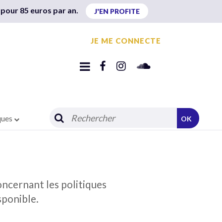
 pour 85 euros par an.
J'EN PROFITE
JE ME CONNECTE
ques
OK
oncernant les politiques
sponible.