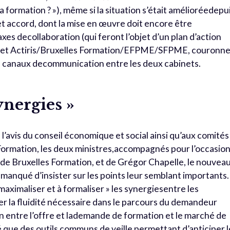
a formation ? »), même si la situation s’était amélioréedepu
t accord, dont la mise en œuvre doit encore être
xes decollaboration (qui feront l’objet d’un plan d’action
is et Actiris/Bruxelles Formation/EFPME/SFPME, couronn
s canaux decommunication entre les deux cabinets.
ynergies »
 l’avis du conseil économique et social ainsi qu’aux comités
s Formation, les deux ministres,accompagnés pour l’occasio
 de Bruxelles Formation, et de Grégor Chapelle, le nouvea
s manqué d’insister sur les points leur semblant importants.
à maximaliser et à formaliser » les synergiesentre les
rer la fluidité nécessaire dans le parcours du demandeur
n entre l’offre et lademande de formation et le marché de
uté que des outils communs de veille permettant d’anticiper 