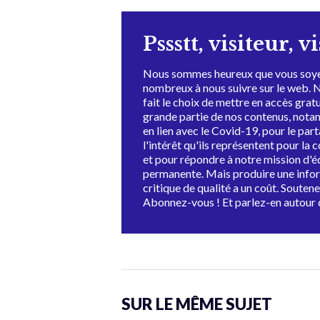
Pssstt, visiteur, v
Nous sommes heureux que vous soye
nombreux à nous suivre sur le web. 
fait le choix de mettre en accès grat
grande partie de nos contenus, not
en lien avec le Covid-19, pour le par
l'intérêt qu'ils représentent pour la c
et pour répondre à notre mission d'
permanente. Mais produire une info
critique de qualité a un coût. Souten
Abonnez-vous ! Et parlez-en autour 
SUR LE MÊME SUJET