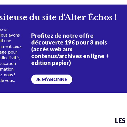
isiteuse du site d'Alter Échos !
z si
Profitez de notre offre
Nous avons
uit une
découverte 19€ pour 3 mois
amment ceux
(accès web aux
tage, pour
contenus/archives en ligne +
ollectivité,
édition papier)
éducation
rmation
ez-nous !
JE M’ABONNE
de vous.
LES