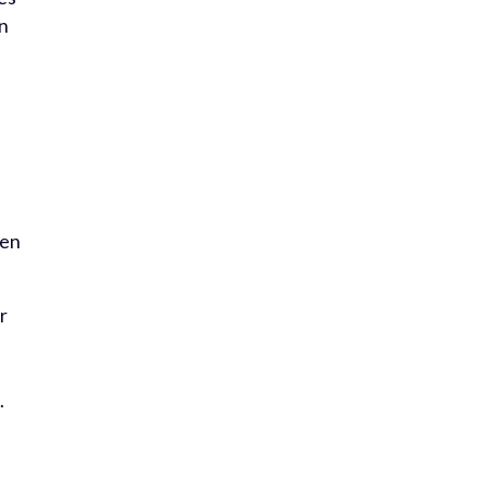
on
t
 en
r
.