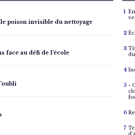
En
ve
 le poison invisible du nettoyage
Éc
Ti
s face au défi de l’école
du
In
l’oubli
« 
cl
fo
Re
s
Tr
d’