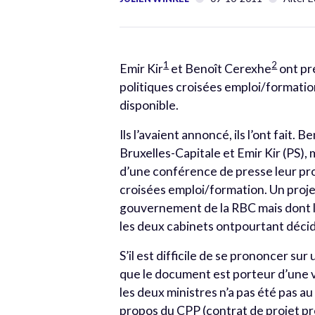
1
2
Emir Kir
et Benoît Cerexhe
ont pr
politiques croisées emploi/formation
disponible.
Ils l’avaient annoncé, ils l’ont fait.
Bruxelles-Capitale et Emir Kir (PS),
d’une conférence de presse leur pro
croisées emploi/formation. Un projet
gouvernement de la RBC mais dont le
les deux cabinets ontpourtant déci
S’il est difficile de se prononcer sur
que le document est porteur d’une 
les deux ministres n’a pas été pas a
propos du CPP (contrat de projet pr