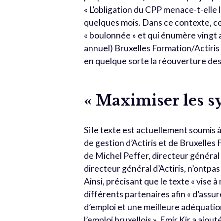
« L’obligation du CPP menace-t-elle l
quelques mois. Dans ce contexte, ce
« boulonnée » et qui énumère vingt a
annuel) Bruxelles Formation/Actir
en quelque sorte la réouverture de
« Maximiser les s
Si le texte est actuellement soumis à
de gestion d’Actiris et de Bruxelle
de Michel Peffer, directeur général
directeur général d’Actiris, n’ontpa
Ainsi, précisant que le texte « vise 
différents partenaires afin « d’assu
d’emploi et une meilleure adéquatio
l’emploi bruxellois », Emir Kir a ajo