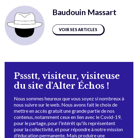
Baudouin Massart
VOIR SES ARTICLES
Pssstt, visiteur, visiteuse
du site d'Alter Échos !
Nous sommes heureux que vous soyez si nombreux à
nous suivre sur le web. Nous avons fait le choix de
mettre en accès gratuit une grande partie de nos
contenus, notamment ceux en lien avec le Covid-19,
pour le partage, pour l'intérêt qu'ils représentent
pour la collectivité, et pour répondre à notre mission
d'éducation permanente. Mais produire une