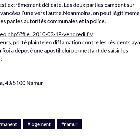
ion est extrêmement délicate. Les deux parties campent sur
s avancées l’une vers l’autre.Néanmoins, on peut légitimem
ées par les autorités communales et la police.
eo.php5?file=2010-03-19-vendredi.flv
lleurs, porté plainte en diffamation contre les résidents ay
Roi a déposé une apostillelui permettant de saisir les
:
de, 4 à 5100 Namur
ermanent
#logement
#namur