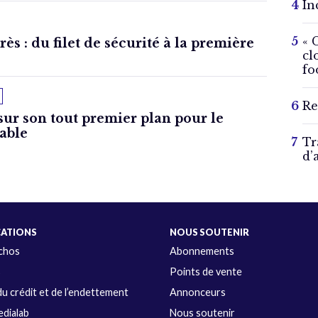
In
« 
ès : du filet de sécurité à la première
cl
fo
Re
sur son tout premier plan pour le
able
Tr
d’
CATIONS
NOUS SOUTENIR
Échos
Abonnements
s
Points de vente
u crédit et de l’endettement
Annonceurs
dialab
Nous soutenir