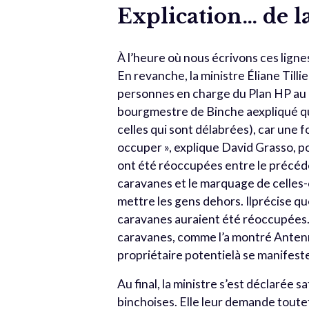
Explication… de l
À l’heure où nous écrivons ces lignes,
En revanche, la ministre Éliane Tilli
personnes en charge du Plan HP au n
bourgmestre de Binche aexpliqué que
celles qui sont délabrées), car une f
occuper », explique David Grasso, p
ont été réoccupées entre le précéd
caravanes et le marquage de celles-
mettre les gens dehors. Ilprécise qu
caravanes auraient été réoccupées. 
caravanes, comme l’a montré Antenne 
propriétaire potentielà se manifester
Au final, la ministre s’est déclarée 
binchoises. Elle leur demande toute