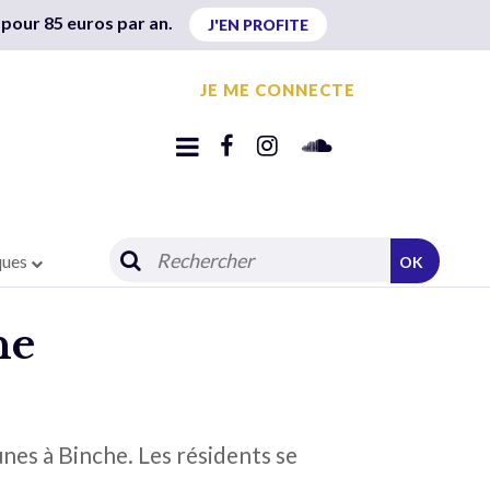
 pour 85 euros par an.
J'EN PROFITE
JE ME CONNECTE
ques
OK
ne
unes à Binche. Les résidents se