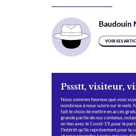
Baudouin 
VOIR SES ARTI
Pssstt, visiteur, v
Nous sommes heureux que vous soye
nombreux à nous suivre sur le web. 
fait le choix de mettre en accès grat
grande partie de nos contenus, not
en lien avec le Covid-19, pour le par
l'intérêt qu'ils représentent pour la c
et pour répondre à notre mission d'