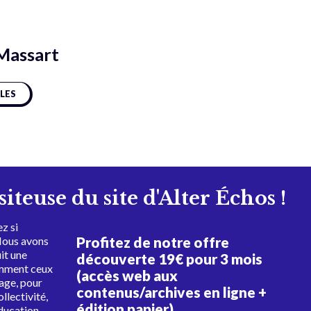
Massart
CLES
isiteuse du site d'Alter Échos !
z si
Profitez de notre offre
Nous avons
uit une
découverte 19€ pour 3 mois
amment ceux
(accès web aux
tage, pour
contenus/archives en ligne +
ollectivité,
édition papier)
éducation