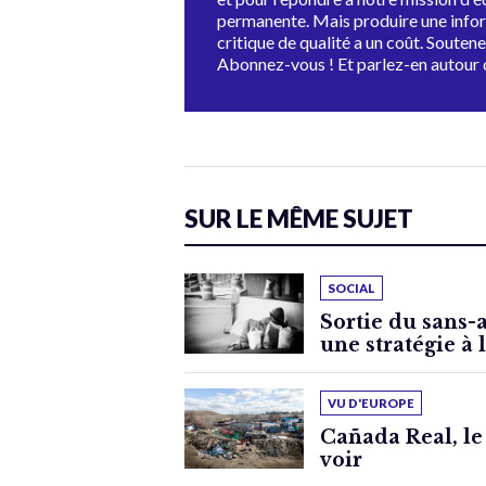
permanente. Mais produire une info
critique de qualité a un coût. Souten
Abonnez-vous ! Et parlez-en autour 
SUR LE MÊME SUJET
SOCIAL
Sortie du sans-
une stratégie à 
VU D'EUROPE
Cañada Real, le
voir