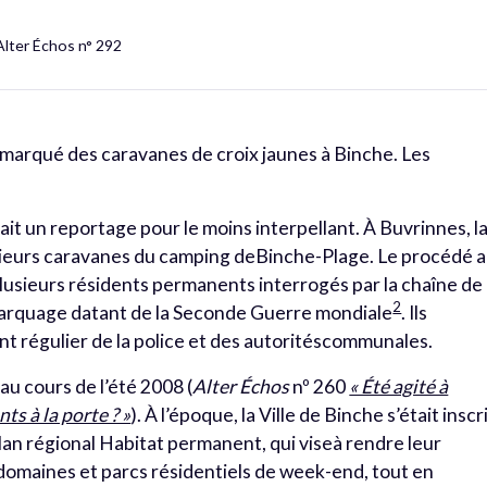
Alter Échos n° 292
a marqué des caravanes de croix jaunes à Binche. Les
ait un reportage pour le moins interpellant. À Buvrinnes, l
usieurs caravanes du camping deBinche-Plage. Le procédé a
plusieurs résidents permanents interrogés par la chaîne de
2
marquage datant de la Seconde Guerre mondiale
. Ils
nt régulier de la police et des autoritéscommunales.
u cours de l’été 2008 (
Alter Échos
nº 260
« Été agité à
ts à la porte ? »
). À l’époque, la Ville de Binche s’était inscr
lan régional Habitat permanent, qui viseà rendre leur
domaines et parcs résidentiels de week-end, tout en