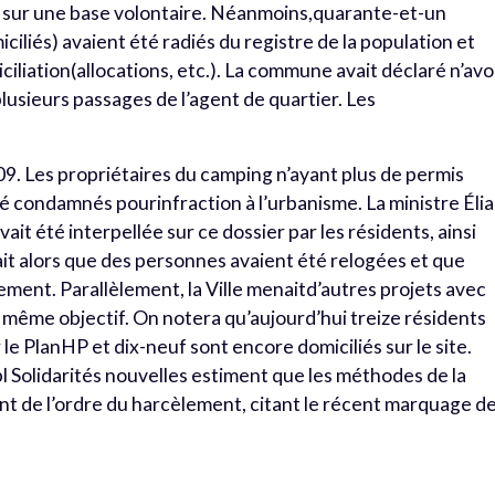
 sur une base volontaire. Néanmoins,quarante-et-un
ciliés) avaient été radiés du registre de la population et
ciliation(allocations, etc.). La commune avait déclaré n’avo
lusieurs passages de l’agent de quartier. Les
009. Les propriétaires du camping n’ayant plus de permis
été condamnés pourinfraction à l’urbanisme. La ministre Éli
vait été interpellée sur ce dossier par les résidents, ainsi
ait alors que des personnes avaient été relogées et que
ement. Parallèlement, la Ville menaitd’autres projets avec
e même objectif. On notera qu’aujourd’hui treize résidents
r le PlanHP et dix-neuf sont encore domiciliés sur le site.
sbl Solidarités nouvelles estiment que les méthodes de la
nt de l’ordre du harcèlement, citant le récent marquage d