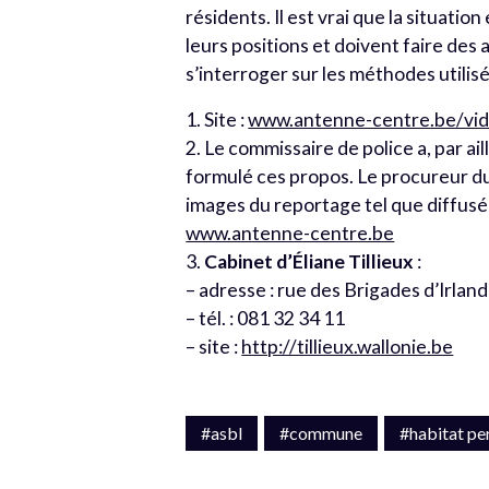
résidents. Il est vrai que la situat
leurs positions et doivent faire de
s’interroger sur les méthodes utilis
1. Site :
www.antenne-centre.be/vid
2. Le commissaire de police a, par ai
formulé ces propos. Le procureur du 
images du reportage tel que diffusé 
www.antenne-centre.be
3.
Cabinet d’Éliane Tillieux
:
– adresse : rue des Brigades d’Irlan
– tél. : 081 32 34 11
– site :
http://tillieux.wallonie.be
#asbl
#commune
#habitat p