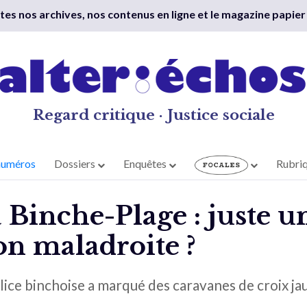
outes nos archives, nos contenus en ligne et le magazine papier
Regard critique · Justice sociale
numéros
Dossiers
Enquêtes
Rubri
 Binche-Plage : juste u
n maladroite ?
olice binchoise a marqué des caravanes de croix ja