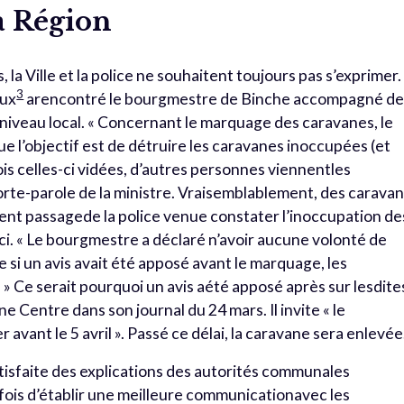
a Région
 la Ville et la police ne souhaitent toujours pas s’exprimer.
3
eux
arencontré le bourgmestre de Binche accompagné de
iveau local. « Concernant le marquage des caravanes, le
 l’objectif est de détruire les caravanes inoccupées (et
ois celles-ci vidées, d’autres personnes viennentles
orte-parole de la ministre. Vraisemblablement, des carava
ent passagede la police venue constater l’inoccupation de
ci. « Le bourgmestre a déclaré n’avoir aucune volonté de
e si un avis avait été apposé avant le marquage, les
» Ce serait pourquoi un avis aété apposé après sur lesdite
Centre dans son journal du 24 mars. Il invite « le
 avant le 5 avril ». Passé ce délai, la caravane sera enlevée
satisfaite des explications des autorités communales
fois d’établir une meilleure communicationavec les