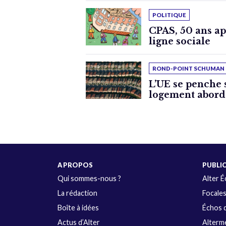
POLITIQUE
CPAS, 50 ans apr
ligne sociale
ROND-POINT SCHUMAN
L’UE se penche 
logement abord
A PROPOS
PUBLI
Qui sommes-nous ?
Alter 
La rédaction
Focale
Boîte à idées
Échos d
Actus d’Alter
Alterme