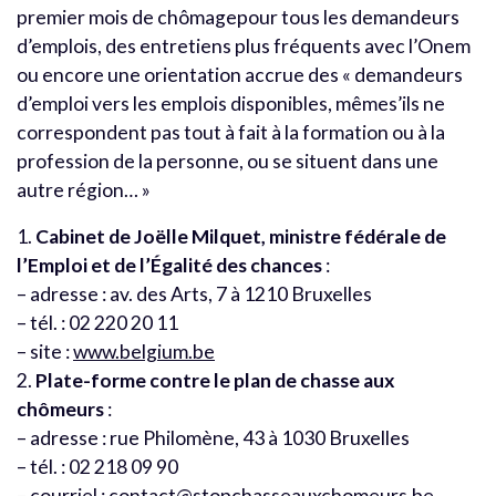
premier mois de chômagepour tous les demandeurs
d’emplois, des entretiens plus fréquents avec l’Onem
ou encore une orientation accrue des « demandeurs
d’emploi vers les emplois disponibles, mêmes’ils ne
correspondent pas tout à fait à la formation ou à la
profession de la personne, ou se situent dans une
autre région… »
1.
Cabinet de Joëlle Milquet, ministre fédérale de
l’Emploi et de l’Égalité des chances
:
– adresse : av. des Arts, 7 à 1210 Bruxelles
– tél. : 02 220 20 11
– site :
www.belgium.be
2.
Plate-forme contre le plan de chasse aux
chômeurs
:
– adresse : rue Philomène, 43 à 1030 Bruxelles
– tél. : 02 218 09 90
– courriel :
contact@stopchasseauxchomeurs.be