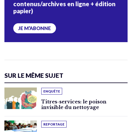
contenus/archives en ligne + édition
papier)
JE M’ABONNE
SUR LE MÊME SUJET
ENQUÊTE
Titres-services: le poison
invisible du nettoyage
REPORTAGE