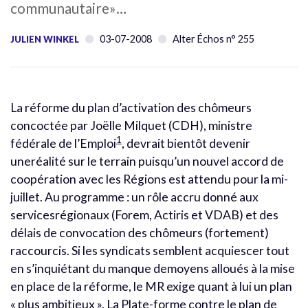
communautaire»…
03-07-2008
Alter Échos n° 255
JULIEN WINKEL
La réforme du plan d’activation des chômeurs
concoctée par Joëlle Milquet (CDH), ministre
1
fédérale de l’Emploi
, devrait bientôt devenir
uneréalité sur le terrain puisqu’un nouvel accord de
coopération avec les Régions est attendu pour la mi-
juillet. Au programme : un rôle accru donné aux
servicesrégionaux (Forem, Actiris et VDAB) et des
délais de convocation des chômeurs (fortement)
raccourcis. Si les syndicats semblent acquiescer tout
en s’inquiétant du manque demoyens alloués à la mise
en place de la réforme, le MR exige quant à lui un plan
« plus ambitieux ». La Plate-forme contre le plan de