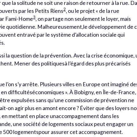
 que la solitude ne soit une raison de retourner à la rue. D
2
uverts par les Petits Riens
, ou le projet « de la rue
3
par Fami-Home
, on partage non seulement le loyer, mais
e la vie quotidienne. Malheureusement,le développement de 
uvent entravé par le système d’allocation sociale qui
és.
ssi la question de la prévention. Avec la crise économique,
hent. Mener des politiquesà l’égard des plus précarisés
e l’on s’y arrête. Plusieurs villes en Europe ont imaginé de
 en difficultéséconomiques ». À Bobigny, en Île-de-France,
nt être expulsées sans qu’une commission de prévention ne
ait-on agir plus en amont encore ? Éviter que des loyers n
e, en mettant en place unaccompagnement dans les
ande, une société de logements sociaux peut engager un
e de 500 logementspour assurer cet accompagnement.