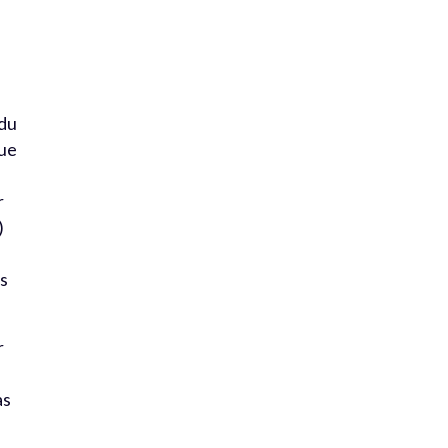
 du
que
r
)
es
r
as