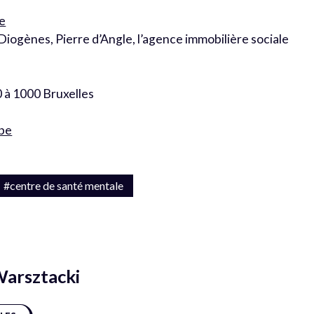
be
iogènes, Pierre d’Angle, l’agence immobilière sociale
0 à 1000 Bruxelles
be
#centre de santé mentale
Warsztacki