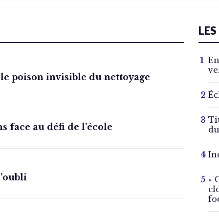
LES
En
ve
 le poison invisible du nettoyage
Éc
Ti
s face au défi de l’école
du
In
l’oubli
« 
cl
fo