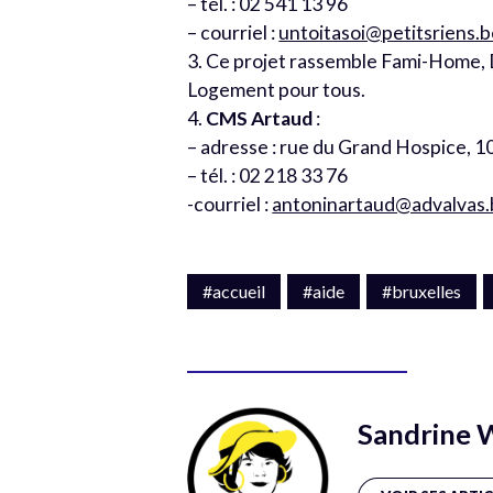
– tél. : 02 541 13 96
– courriel :
untoitasoi@petitsriens.
3. Ce projet rassemble Fami-Home, D
Logement pour tous.
4.
CMS Artaud
:
– adresse : rue du Grand Hospice, 1
– tél. : 02 218 33 76
-courriel :
antoninartaud@advalvas.
#accueil
#aide
#bruxelles
Sandrine 