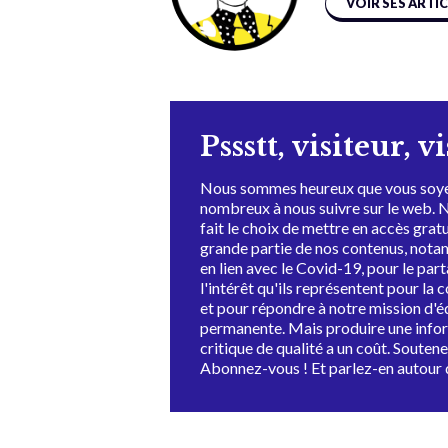
VOIR SES ARTI
Pssstt, visiteur, v
Nous sommes heureux que vous soye
nombreux à nous suivre sur le web. 
fait le choix de mettre en accès grat
grande partie de nos contenus, not
en lien avec le Covid-19, pour le par
l'intérêt qu'ils représentent pour la c
et pour répondre à notre mission d'
permanente. Mais produire une info
critique de qualité a un coût. Souten
Abonnez-vous ! Et parlez-en autour 