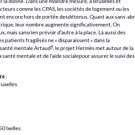
er la donne. Dans une moindre mesure, à Bruxelles et
acteurs comme les CPAS, les sociétés de logement ou les
ent encore hors de portée desdétenus. Quant aux sans-abr
iatrique, leur nombre augmente significativement. On
, mais sansrien prévoir d’autre à la place. Là aussi des
 patients fragilisés ne « disparaissent » dans la
4
 santé mentale Artaud
, le projet Hermès met autour de la
 santé mentale et de l’aide socialepour assurer le suivi des
eté
:
ruxelles
50 Ixelles