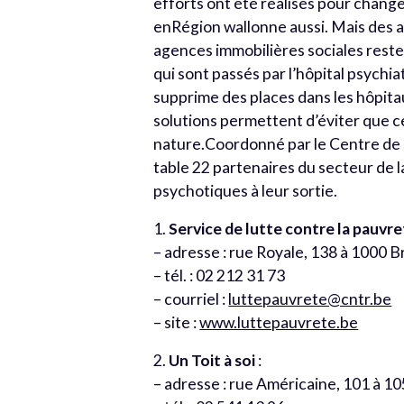
efforts ont été réalisés pour chang
enRégion wallonne aussi. Mais des 
agences immobilières sociales rest
qui sont passés par l’hôpital psych
supprime des places dans les hôpitaux
solutions permettent d’éviter que ces
nature.Coordonné par le Centre de
table 22 partenaires du secteur de la
psychotiques à leur sortie.
1.
Service de lutte contre la pauvr
– adresse : rue Royale, 138 à 1000 B
– tél. : 02 212 31 73
– courriel :
luttepauvrete@cntr.be
– site :
www.luttepauvrete.be
2.
Un Toit à soi
:
– adresse : rue Américaine, 101 à 10