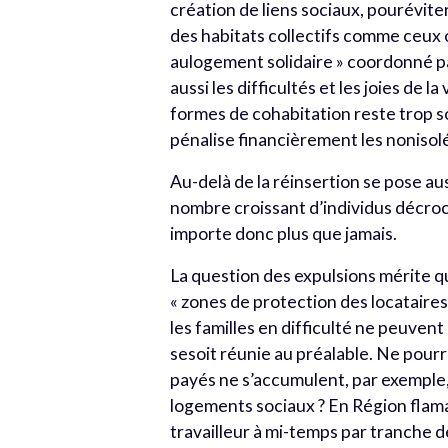
création de liens sociaux, pouréviter
des habitats collectifs comme ceux o
aulogement solidaire » coordonné 
aussi les difficultés et les joies d
formes de cohabitation reste trop so
pénalise financièrement les nonisol
Au-delà de la réinsertion se pose au
nombre croissant d’individus décroc
importe donc plus que jamais.
La question des expulsions mérite qu
« zones de protection des locataires
les familles en difficulté ne peuve
sesoit réunie au préalable. Ne pourr
payés ne s’accumulent, par exempl
logements sociaux ? En Région flam
travailleur à mi-temps par tranch