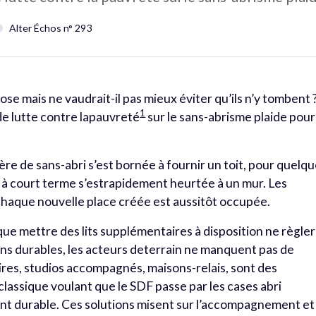
Alter Échos n° 293
hose mais ne vaudrait-il pas mieux éviter qu’ils n’y tombent 
1
de lutte contre lapauvreté
sur le sans-abrisme plaide pour
ère de sans-abri s’est bornée à fournir un toit, pour quelq
n à court terme s’estrapidement heurtée à un mur. Les
Chaque nouvelle place créée est aussitôt occupée.
 que mettre des lits supplémentaires à disposition ne règle
ions durables, les acteurs deterrain ne manquent pas de
es, studios accompagnés, maisons-relais, sont des
eclassique voulant que le SDF passe par les cases abri
nt durable. Ces solutions misent sur l’accompagnement et 