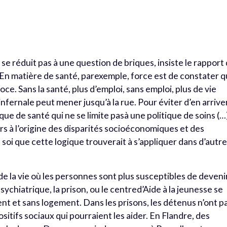
se réduit pas à une question de briques, insiste le rapport
. En matière de santé, parexemple, force est de constater 
e. Sans la santé, plus d’emploi, sans emploi, plus de vie
infernale peut mener jusqu’à la rue. Pour éviter d’en arrive
tique de santé qui ne se limite pasà une politique de soins (…
rs à l’origine des disparités socioéconomiques et des
de soi que cette logique trouverait à s’appliquer dans d’autr
e la vie où les personnes sont plus susceptibles de deveni
psychiatrique, la prison, ou le centred’Aide à la jeunesse se
nt et sans logement. Dans les prisons, les détenus n’ont p
sitifs sociaux qui pourraient les aider. En Flandre, des