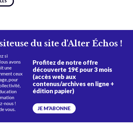
CLES
isiteuse du site d'Alter Échos !
z si
Profitez de notre offre
Nous avons
uit une
découverte 19€ pour 3 mois
amment ceux
(accès web aux
tage, pour
contenus/archives en ligne +
ollectivité,
édition papier)
éducation
rmation
ez-nous !
JE M’ABONNE
de vous.