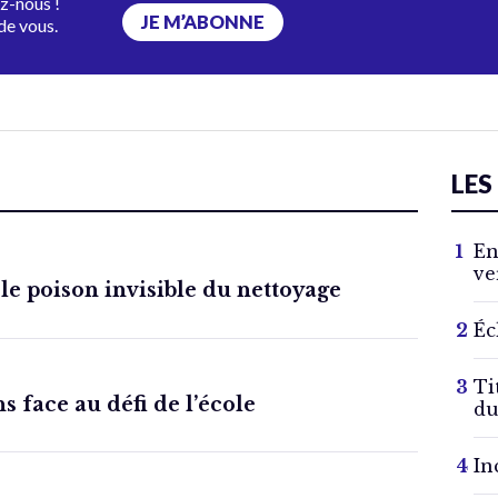
ez-nous !
JE M’ABONNE
de vous.
LES
En
ve
 le poison invisible du nettoyage
Éc
Ti
s face au défi de l’école
du
In