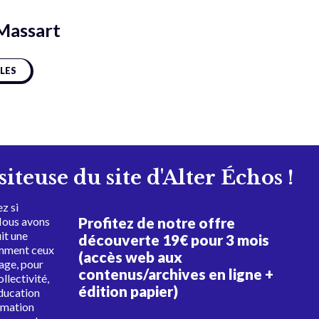
Massart
CLES
isiteuse du site d'Alter Échos !
z si
Profitez de notre offre
Nous avons
uit une
découverte 19€ pour 3 mois
amment ceux
(accès web aux
tage, pour
contenus/archives en ligne +
ollectivité,
édition papier)
éducation
rmation