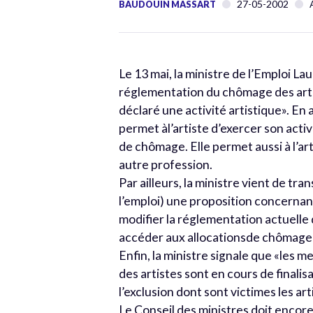
27-05-2002
BAUDOUIN MASSART
Le 13 mai, la ministre de l’Emploi Lau
réglementation du chômage des arti
déclaré une activité artistique». En
permet àl’artiste d’exercer son acti
de chômage. Elle permet aussi à l’art
autre profession.
Par ailleurs, la ministre vient de t
l’emploi) une proposition concernant
modifier la réglementation actuelle
accéder aux allocationsde chômage».
Enfin, la ministre signale que «les me
des artistes sont en cours de finalisa
l’exclusion dont sont victimes les 
Le Conseil des ministres doit encor