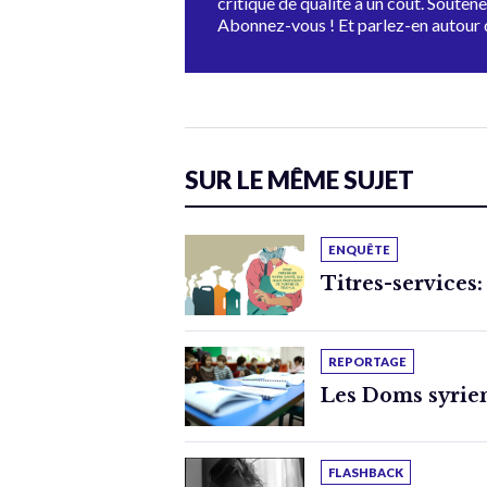
critique de qualité a un coût. Souten
Abonnez-vous ! Et parlez-en autour 
SUR LE MÊME SUJET
ENQUÊTE
Titres-services:
REPORTAGE
Les Doms syrien
FLASHBACK