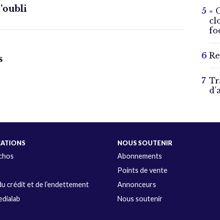
l’oubli
« 
cl
fo
Re
s
Tr
d’
CATIONS
NOUS SOUTENIR
Échos
Abonnements
s
Points de vente
u crédit et de l’endettement
Annonceurs
dialab
Nous soutenir