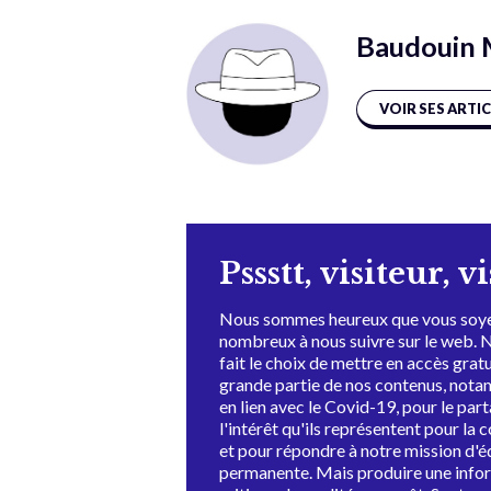
Baudouin 
VOIR SES ARTI
Pssstt, visiteur, v
Nous sommes heureux que vous soye
nombreux à nous suivre sur le web. 
fait le choix de mettre en accès grat
grande partie de nos contenus, not
en lien avec le Covid-19, pour le par
l'intérêt qu'ils représentent pour la c
et pour répondre à notre mission d'
permanente. Mais produire une info