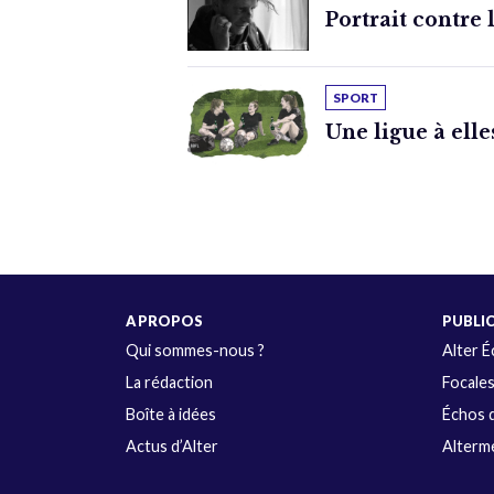
Portrait contre 
SPORT
Une ligue à elle
A PROPOS
PUBLI
Qui sommes-nous ?
Alter 
La rédaction
Focale
Boîte à idées
Échos d
Actus d’Alter
Alterme