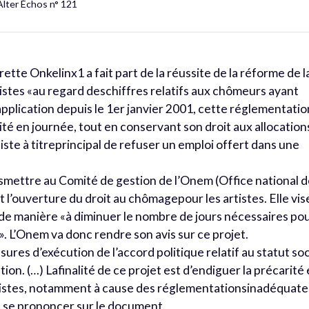
Alter Échos n° 121
rette Onkelinx1 a fait part de la réussite de la réforme de l
stes «au regard deschiffres relatifs aux chômeurs ayant
 application depuis le 1er janvier 2001, cette réglementatio
vité en journée, tout en conservant son droit aux allocation
iste à titreprincipal de refuser un emploi offert dans une
ransmettre au Comité de gestion de l’Onem (Office national 
 l’ouverture du droit au chômagepour les artistes. Elle vis
 de manière «à diminuer le nombre de jours nécessaires po
 L’Onem va donc rendre son avis sur ce projet.
sures d’exécution de l’accord politique relatif au statut soc
tion. (…) Lafinalité de ce projet est d’endiguer la précarité 
artistes, notamment à cause des réglementationsinadéquate
e se prononcer sur le document.