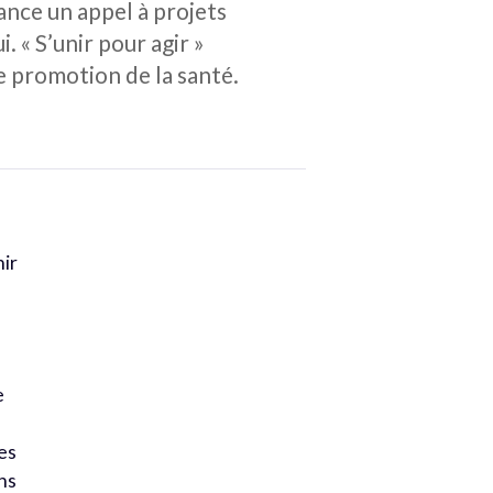
lance un appel à projets
. « S’unir pour agir »
 promotion de la santé.
nir
e
s
ces
ns