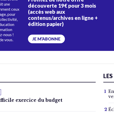
uit une
découverte 19€ pour 3 mois
amment ceux
(accès web aux
tage, pour
contenus/archives en ligne +
ollectivité,
édition papier)
éducation
rmation
ez-nous !
JE M’ABONNE
de vous.
LES
En
ve
fficile exercice du budget
Éc