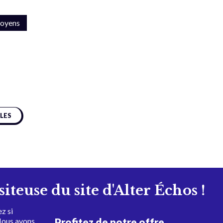
toyens
CLES
isiteuse du site d'Alter Échos !
z si
Profitez de notre offre
Nous avons