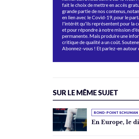
fait le choix de mettre en accès grat
grande partie de nos contenus, not
en lien avec le Covid-19, pour le par
l'intérêt qu'ils représentent pour la c
et pour répondre à notre mission d'
permanente. Mais produire une info
critique de qualité a un coût. Souten
Abonnez-vous ! Et parlez-en autour 
SUR LE MÊME SUJET
ROND-POINT SCHUMAN
En Europe, le di