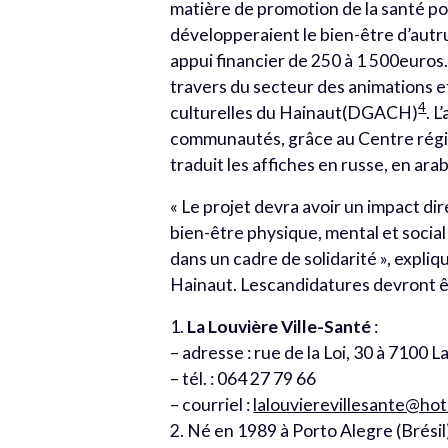
matière de promotion de la santé po
développeraient le bien-être d’autrui
appui financier de 250 à 1 500euros.
travers du secteur des animations e
4
culturelles du Hainaut(DGACH)
. 
communautés, grâce au Centre régio
traduit les affiches en russe, en arab
« Le projet devra avoir un impact dir
bien-être physique, mental et social 
dans un cadre de solidarité », expli
Hainaut. Lescandidatures devront êt
1.
La Louvière Ville-Santé
:
– adresse : rue de la Loi, 30 à 7100 
– tél. : 064 27 79 66
– courriel :
lalouvierevillesante@ho
2. Né en 1989 à Porto Alegre (Brésil