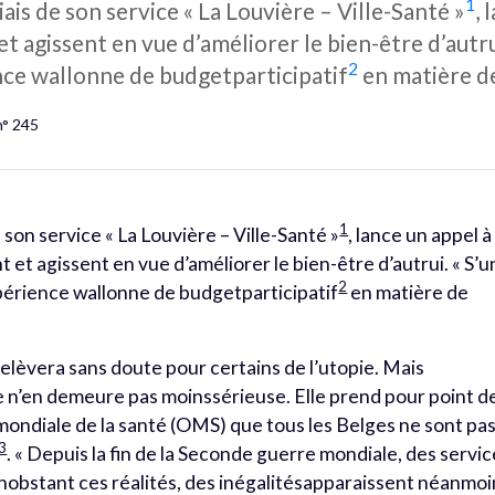
1
biais de son service « La Louvière – Ville-Santé »
, 
et agissent en vue d’améliorer le bien-être d’autrui
2
nce wallonne de budgetparticipatif
en matière de
n° 245
1
de son service « La Louvière – Ville-Santé »
, lance un appel à
t et agissent en vue d’améliorer le bien-être d’autrui. « S’u
2
xpérience wallonne de budgetparticipatif
en matière de
 relèvera sans doute pour certains de l’utopie. Mais
ière n’en demeure pas moinssérieuse. Elle prend pour point d
 mondiale de la santé (OMS) que tous les Belges ne sont pa
3
. « Depuis la fin de la Seconde guerre mondiale, des servi
onobstant ces réalités, des inégalitésapparaissent néanmoi