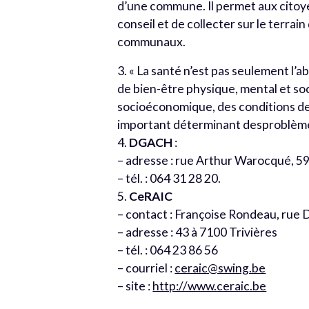
d’une commune. Il permet aux citoye
conseil et de collecter sur le terrai
communaux.
3. « La santé n’est pas seulement l’a
de bien-être physique, mental et soc
socioéconomique, des conditions de v
important déterminant desproblème
4.
DGACH
:
– adresse : rue Arthur Warocqué, 59
– tél. : 064 31 28 20.
5.
CeRAIC
– contact : Françoise Rondeau, rue 
– adresse : 43 à 7100 Trivières
– tél. : 064 23 86 56
– courriel :
ceraic@swing.be
– site :
http://www.ceraic.be