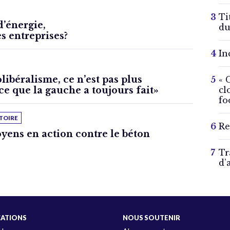
Ti
’énergie,
du
s entreprises?
In
libéralisme, ce n’est pas plus
« 
e que la gauche a toujours fait»
cl
fo
TOIRE
Re
oyens en action contre le béton
Tr
d’
CATIONS
NOUS SOUTENIR