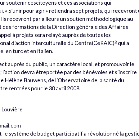
ur soutenir cescitoyens et ces associations qui
. « S’unir pour agir » retiendra sept projets, qui recevront
 Ils recevront par ailleurs un soutien méthodologique au
t des formations de la Direction générale des Affaires
L’appel à projets sera relayé auprès de toutes les
5
nal d’action interculturelle du Centre(CeRAIC)
qui a
e, en turc et en italien.
ect auprès du public, un caractère local, et promouvoir le
; l’action devra êtreportée par des bénévoles et s’inscrire
que Hélène Bauwens, de l’Observatoire de la santé du
re rentrées pour le 30 avril 2008.
La Louvière
tmail.com
), le système de budget participatif a révolutionné la gesti