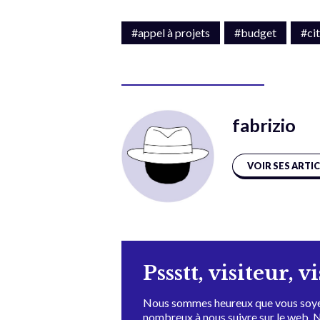
#appel à projets
#budget
#ci
fabrizio
VOIR SES ARTI
Pssstt, visiteur, v
Nous sommes heureux que vous soye
nombreux à nous suivre sur le web. 