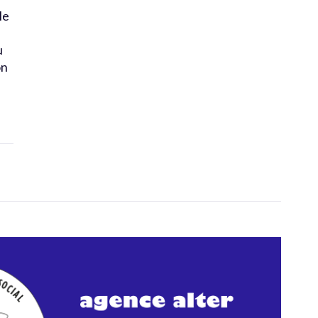
le
u
on