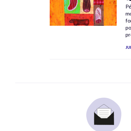
Pé
mo
fo
po
pr
JU