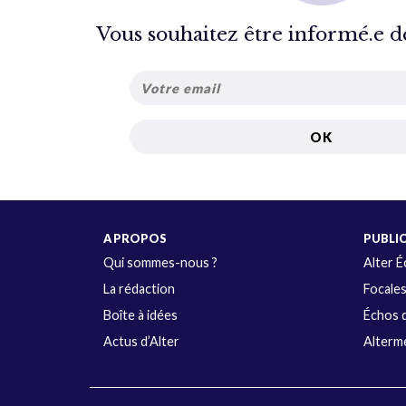
Vous souhaitez être informé.e de 
A PROPOS
PUBLI
Qui sommes-nous ?
Alter 
La rédaction
Focale
Boîte à idées
Échos d
Actus d’Alter
Alterme