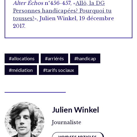
Alter Échos
n°456-457, «
Allô, la DG
Personnes handicapées? Pourquoi tu
tousses?
», Julien Winkel, 19 décembre
2017.
#allocations
#arriérés
#handicap
#médiation
#tarifs sociaux
Julien Winkel
Journaliste