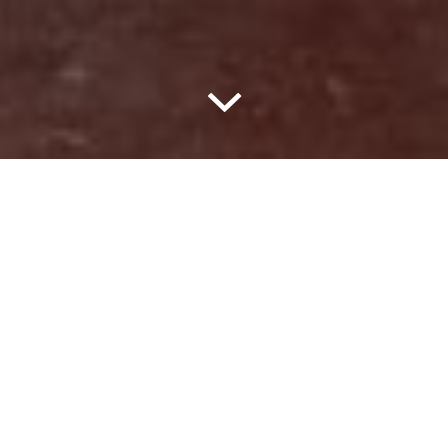
Pourtant, nous explique Céline Tellier, avec le
projet Tiers-Lieux,
«il ne s’agissait pas
seulement de financer de la brique. Ni de
financer un projet qui part de zéro, mais de
pérenniser des structures comme celle-ci. Au
départ du projet ‘Tiers-Lieux’, il y a le constat
de la désertification des services dans les