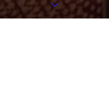
Par Sang-Sang Wu – Photographies
de Pierre
Vanneste
Le lundi précédent, Thomas, Quentin et Marjorie
nous avaient fait visiter leur maison située près du
lac de Louvain-la-Neuve, d’où son nom. Un logement
de cinq chambres spacieuses et décorées en
fonction des passions de chacun et chacune.
Thomas avait pris la parole en premier.
«Ça fait un an
que je suis locataire ici. Avant, j’étais chez mes
parents. Mon projet, c’est de vivre seul. Mais avant
de me lancer, je voulais tester la vie en communauté.