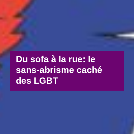
Du sofa à la rue: le
sans-abrisme caché
des LGBT