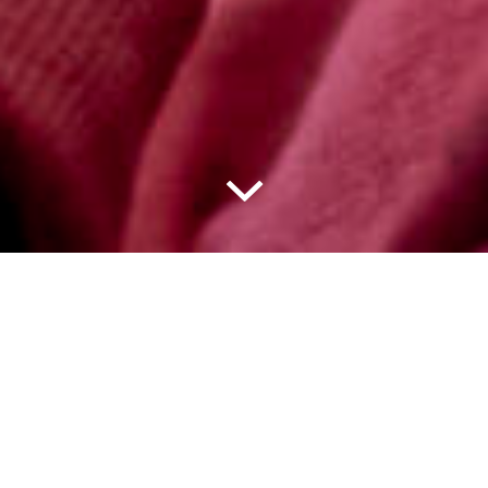
Le désarroi. Quand on ne reconnaît plus celui
ou celle avec qui on vit depuis des années.
«
Mon mari ne sait plus marcher, plus
communiquer. Des infirmières passent trois
fois par jour mais c’est moi qui lui donne à