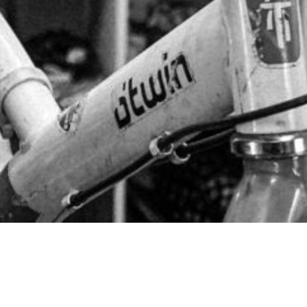
 vélos : la
arge. Grâce à un