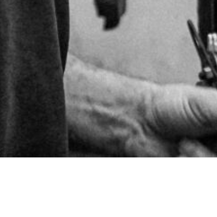
Bricolage, dépanna
palette des servic