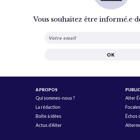
Vous souhaitez être informé.e de 
A PROPOS
PUBLI
Qui sommes-nous ?
Alter 
La rédaction
Focale
Boîte à idées
Échos d
Actus d’Alter
Alterme