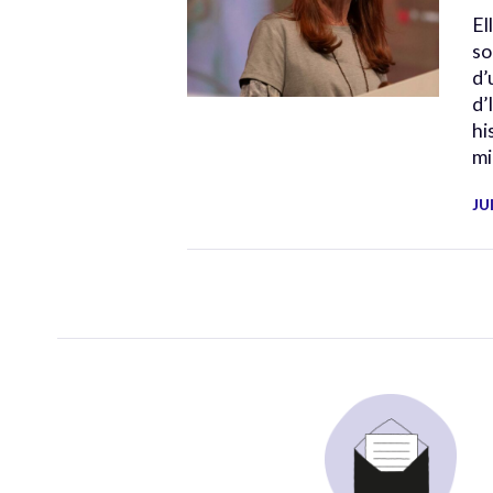
El
so
d’
d’
hi
mi
JU