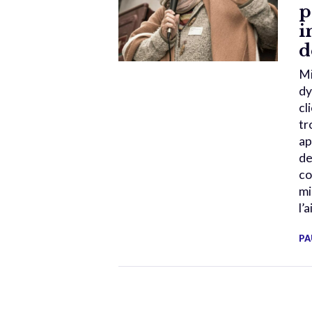
p
i
d
Mi
dy
cl
tr
ap
de
co
mi
l’
PA