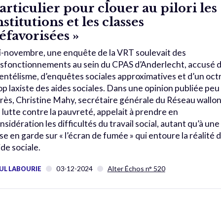
articulier pour clouer au pilori les
nstitutions et les classes
éfavorisées »
-novembre, une enquête de la VRT soulevait des
sfonctionnements au sein du CPAS d’Anderlecht, accusé 
ientélisme, d’enquêtes sociales approximatives et d’un oct
op laxiste des aides sociales. Dans une opinion publiée peu
rès, Christine Mahy, secrétaire générale du Réseau wallo
 lutte contre la pauvreté, appelait à prendre en
nsidération les difficultés du travail social, autant qu’à une
se en garde sur « l’écran de fumée » qui entoure la réalité 
aide sociale.
03-12-2024
Alter Échos n° 520
UL LABOURIE