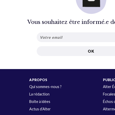
Vous souhaitez être informé.e de 
A PROPOS
PUBLI
Qui sommes-nous ?
Alter 
La rédaction
Focale
Boîte à idées
Échos d
Actus d’Alter
Alterme