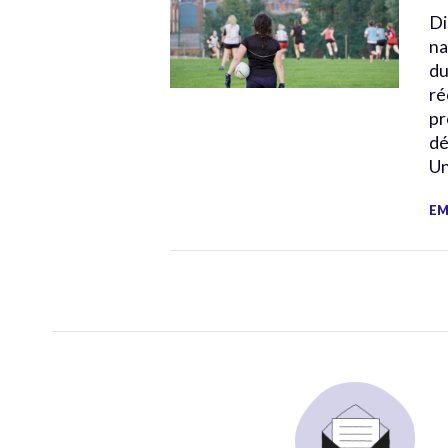
Di
na
du
ré
pr
dé
Un
EM