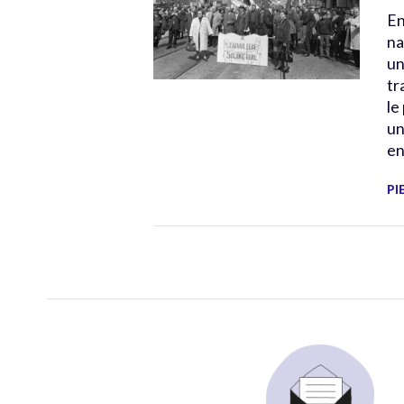
En
na
un
tr
le
un
en
PI