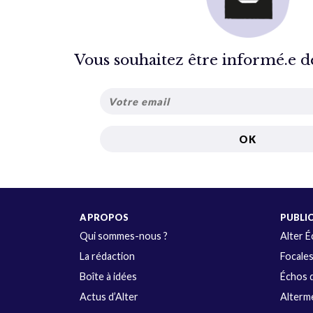
Vous souhaitez être informé.e de 
A PROPOS
PUBLI
Qui sommes-nous ?
Alter 
La rédaction
Focale
Boîte à idées
Échos d
Actus d’Alter
Alterme