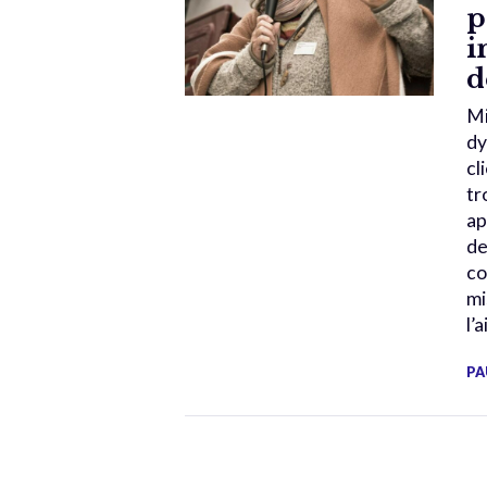
p
i
d
Mi
dy
cl
tr
ap
de
co
mi
l’
PA