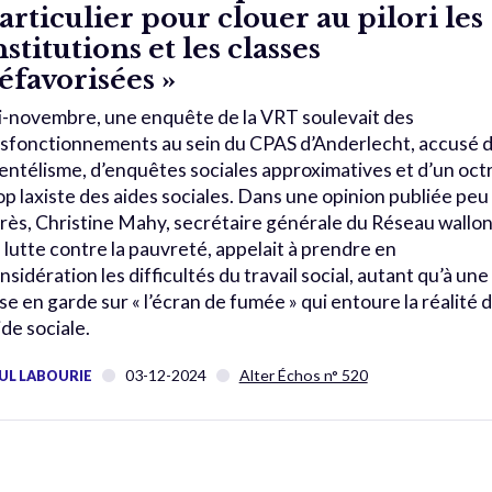
articulier pour clouer au pilori les
nstitutions et les classes
éfavorisées »
-novembre, une enquête de la VRT soulevait des
sfonctionnements au sein du CPAS d’Anderlecht, accusé 
ientélisme, d’enquêtes sociales approximatives et d’un oct
op laxiste des aides sociales. Dans une opinion publiée peu
rès, Christine Mahy, secrétaire générale du Réseau wallo
 lutte contre la pauvreté, appelait à prendre en
nsidération les difficultés du travail social, autant qu’à une
se en garde sur « l’écran de fumée » qui entoure la réalité 
aide sociale.
03-12-2024
Alter Échos n° 520
UL LABOURIE